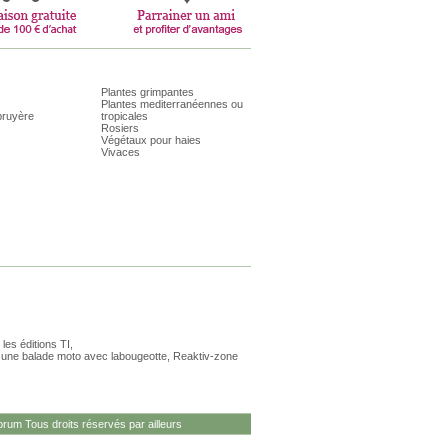
Plantes grimpantes
Plantes mediterranéennes ou
bruyère
tropicales
Rosiers
Végétaux pour haies
Vivaces
les éditions TI,
r une
balade moto
avec labougeotte,
Reaktiv-zone
rum Tous droits réservés par ailleurs