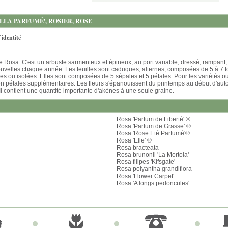
LLA PARFUMÉ', ROSIER, ROSE
’identité
re Rosa. C'est un arbuste sarmenteux et épineux, au port variable, dressé, rampant,
velles chaque année. Les feuilles sont caduques, alternes, composées de 5 à 7 fol
es ou isolées. Elles sont composées de 5 sépales et 5 pétales. Pour les variétés ou
en pétales supplémentaires. Les fleurs s'épanouissent du printemps au début d'autom
Il contient une quantité importante d'akènes à une seule graine.
Rosa 'Parfum de Liberté' ®
Rosa 'Parfum de Grasse' ®
Rosa 'Rose Eté Parfumé'®
Rosa 'Elle' ®
Rosa bracteata
Rosa brunonii 'La Mortola'
Rosa filipes 'Kifsgate'
Rosa polyantha grandiflora
Rosa 'Flower Carpet'
Rosa 'A longs pedoncules'