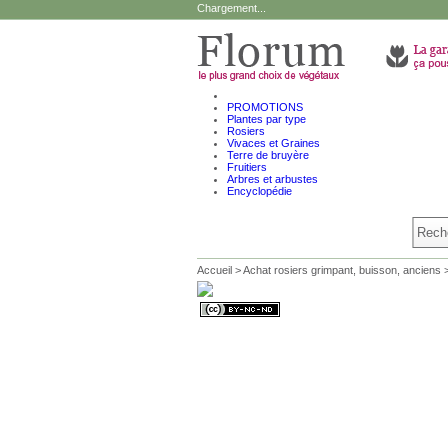
Chargement...
PROMOTIONS
Plantes par type
Rosiers
Vivaces et Graines
Terre de bruyère
Fruitiers
Arbres et arbustes
Encyclopédie
Accueil
>
Achat rosiers grimpant, buisson, anciens