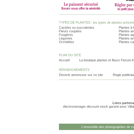
TYPES DE PLANTES : les types de plantes présents 
Cactées ou succulentes
Plantes à 
Fleurs coupées
Plantes an
Fougères
Plantes a
Légumes
Plantes a
Orchidées
Plantes ca
PLAN DU SITE
Accueil
La boutique plantes et fleurs Florum.fr
RENSEIGNEMENTS
Devenir annonceur sur ce site
Regie publicita
Liens partenai
électromenager discount stock garanti
avec Villa
L'ensemble des photographies de ce 