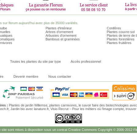
sur florum aujourd'hui avec plus de 35000 variétés.
bulbe
Plantes d'intérieur
Conifères
nuelles
Arbres d'ornement
Plantes couvre-sol
quatiques
Arbustes d'ornement
Plantes de terre de 
romatiques
Bambous et graminées
Plantes forestières
rnivores
Plantes fruitières
Toutes les plantes du site par type
Accès professionnel
ire
Devenir membre
Nous contacter
res :
Plantes de jardin Willemse
,
plantes carnivores
,
le savoir faire des biotechnologies
avec 
tech.fr,
Jardin bio
avec lanature.fr,
Visio Recrut – Pour les métiers où l’image compte
, trouve
site sont mises à disposition sous un contrat Creative Commons Copyright © 2006-2012 Flo