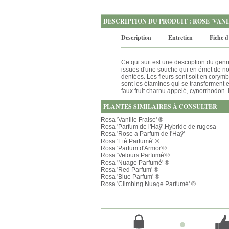
DESCRIPTION DU PRODUIT : ROSE 'VANI
Description
Entretien
Fiche d
Ce qui suit est une description du gen
issues d'une souche qui en émet de nou
dentées. Les fleurs sont soit en corymb
sont les étamines qui se transforment 
faux fruit charnu appelé, cynorrhodon. 
PLANTES SIMILAIRES À CONSULTER
Rosa 'Vanille Fraise' ®
Rosa 'Parfum de l'Haÿ'.Hybride de rugosa
Rosa 'Rose a Parfum de l'Haÿ'
Rosa 'Eté Parfumé' ®
Rosa 'Parfum d'Armor'®
Rosa 'Velours Parfumé'®
Rosa 'Nuage Parfumé' ®
Rosa 'Red Parfum' ®
Rosa 'Blue Parfum' ®
Rosa 'Climbing Nuage Parfumé' ®