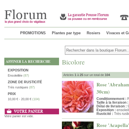
PROMOTIONS
Plantes par type
Rosiers
Vivaces et G
Bicolore
AFFINER LA RECHERCHE
EXPOSITION
Articles
1
à
25
sur un total de
104
Ensoleillée
(87)
ZONE DE RUSTICITÉ
Rose 'Abraham 
Très rustiques
(87)
30cm)
PRIX
Conditionnement :
R
10,00 €
-
20,00 €
(104)
Taille à la livraison :
Délai de livraison :
9
Exposition :
ensoleil
Rusticité :
Très rust
Votre panier est vide.
Rose 'Acapella'