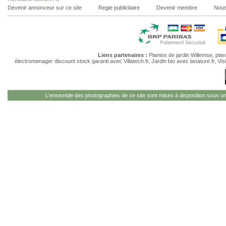
Devenir annonceur sur ce site
Regie publicitaire
Devenir membre
Nous
Liens partenaires :
Plantes de jardin Willemse
,
plan
électromenager discount stock garanti
avec Villatech.fr,
Jardin bio
avec lanature.fr,
Vis
L'ensemble des photographies de ce site sont mises à disposition sous u