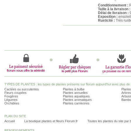
Conditionnement :
R
Taille à la livraison :
Délai de livraison :
9
Exposition :
ensoleil
Rusticité :
Très rust
TYPES DE PLANTES : les types de plantes présents sur florum aujourd'hui avec plus de 
Cactées ou succulentes
Plantes à bulbe
Plantes
Fleurs coupées
Plantes annuelles
Arbres
Fougères
Plantes aquatiques
Arbust
Légumes
Plantes aromatiques
Bambo
Orchidées
Plantes carnivores
PLAN DU SITE
Accueil
La boutique plantes et fleurs Florum.fr
Toutes les plantes du site par 
RENSEIGNEMENTS