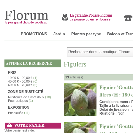
PROMOTIONS
Jardin
Plantes par type
Balcon et Ter
Figuiers
AFFINER LA RECHERCHE
PRIX
13 article(s)
10,00 €
-
20,00 €
(1)
40,00 €
-
50,00 €
(6)
60,00 €
-
70,00 €
(6)
Figuier 'Goutte
ZONE DE RUSTICITÉ
litres (H : 180
Rustiques de climat doux
(10)
Peu rustiques
(1)
Conditionnement :
D
Taille à la livraison :
EXPOSITION
Délai de livraison :
9
Ensoleillée
(11)
Rusticité :
Non
Figuier 'Goutte
Votre panier est vide.