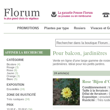
PROMOTIONS
Plantes par type
Rosiers
Vivaces et G
Pour balcon, jardinières
AFFINER LA RECHERCHE
CATÉGORIE
Vente en ligne d'une large gamme de rosiers
jardinières. Idéal pour les petits jardins.
Bicolore
(4)
Rouge
(3)
Rose
(6)
Jaune
(3)
24 article(s)
Orange
(3)
Blanc
(5)
Rose 'Bijou d'
EXPOSITION
Conditionnement :
M
Ensoleillée
(24)
Taille à la livraison :
Délai de livraison :
9
ZONE DE RUSTICITÉ
Exposition :
ensoleil
Très rustiques
(24)
Rusticité :
Très rust
PRIX
10,00 €
-
20,00 €
(24)