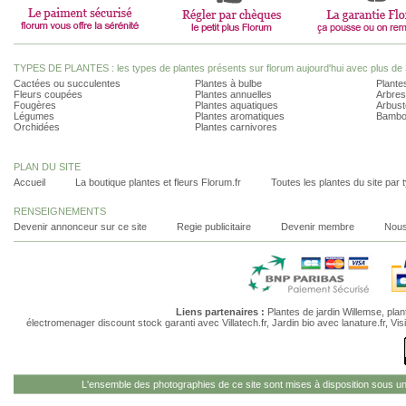
TYPES DE PLANTES : les types de plantes présents sur florum aujourd'hui avec plus de 
Cactées ou succulentes
Plantes à bulbe
Plantes
Fleurs coupées
Plantes annuelles
Arbres
Fougères
Plantes aquatiques
Arbust
Légumes
Plantes aromatiques
Bambo
Orchidées
Plantes carnivores
PLAN DU SITE
Accueil
La boutique plantes et fleurs Florum.fr
Toutes les plantes du site par 
RENSEIGNEMENTS
Devenir annonceur sur ce site
Regie publicitaire
Devenir membre
Nous
Liens partenaires :
Plantes de jardin Willemse
,
plan
électromenager discount stock garanti
avec Villatech.fr,
Jardin bio
avec lanature.fr,
Vis
L'ensemble des photographies de ce site sont mises à disposition sous u