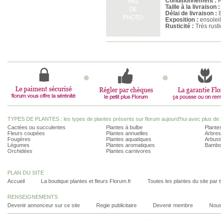
Conditionnement :
P
Taille à la livraison :
Délai de livraison :
8
Exposition :
ensoleil
Rusticité :
Très rust
TYPES DE PLANTES : les types de plantes présents sur florum aujourd'hui avec plus de 
Cactées ou succulentes
Plantes à bulbe
Plantes
Fleurs coupées
Plantes annuelles
Arbres
Fougères
Plantes aquatiques
Arbust
Légumes
Plantes aromatiques
Bambo
Orchidées
Plantes carnivores
PLAN DU SITE
Accueil
La boutique plantes et fleurs Florum.fr
Toutes les plantes du site par 
RENSEIGNEMENTS
Devenir annonceur sur ce site
Regie publicitaire
Devenir membre
Nous