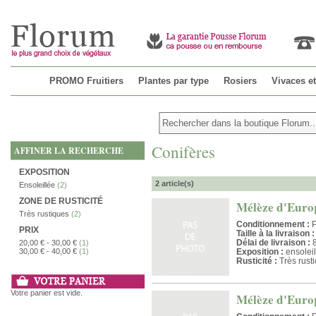
PROMO Fruitiers
Plantes par type
Rosiers
Vivaces e
Conifères
AFFINER LA RECHERCHE
EXPOSITION
2 article(s)
Ensoleillée
(2)
ZONE DE RUSTICITÉ
Mélèze d'Europe
Très rustiques
(2)
Conditionnement :
P
PRIX
Taille à la livraison :
Délai de livraison :
8
20,00 €
-
30,00 €
(1)
30,00 €
-
40,00 €
(1)
Exposition :
ensoleil
Rusticité :
Très rust
Votre panier est vide.
Mélèze d'Europe