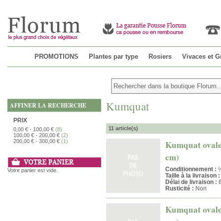
PROMOTIONS
Plantes par type
Rosiers
Vivaces et G
Kumquat
AFFINER LA RECHERCHE
PRIX
11 article(s)
0,00 €
-
100,00 €
(8)
100,00 €
-
200,00 €
(2)
200,00 €
-
300,00 €
(1)
Kumquat ovale -
cm)
Conditionnement :
¼
Votre panier est vide.
Taille à la livraison :
Délai de livraison :
8
Rusticité :
Non
Kumquat ovale -