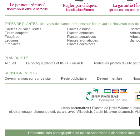
TYPES DE PLANTES : les types de plantes présents sur florum aujourd'hui avec plus de 
Cactées ou succulentes
Plantes à bulbe
Plantes
Fleurs coupées
Plantes annuelles
Arbres
Fougères
Plantes aquatiques
Arbust
Légumes
Plantes aromatiques
Bambo
Orchidées
Plantes carnivores
PLAN DU SITE
Accueil
La boutique plantes et fleurs Florum.fr
Toutes les plantes du site par 
RENSEIGNEMENTS
Devenir annonceur sur ce site
Regie publicitaire
Devenir membre
Nous
Liens partenaires :
Plantes de jardin Willemse
,
plan
électromenager discount stock garanti
avec Villatech.fr,
Jardin bio
avec lanature.fr,
Vis
L'ensemble des photographies de ce site sont mises à disposition sous u