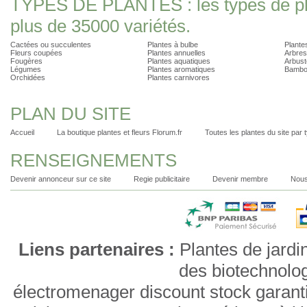
TYPES DE PLANTES : les types de pla
plus de 35000 variétés.
Cactées ou succulentes
Plantes à bulbe
Plantes
Fleurs coupées
Plantes annuelles
Arbres
Fougères
Plantes aquatiques
Arbust
Légumes
Plantes aromatiques
Bambo
Orchidées
Plantes carnivores
PLAN DU SITE
Accueil
La boutique plantes et fleurs Florum.fr
Toutes les plantes du site par 
RENSEIGNEMENTS
Devenir annonceur sur ce site
Regie publicitaire
Devenir membre
Nous
Liens partenaires :
Plantes de jardi
des biotechnolo
électromenager discount stock garant