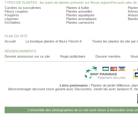
TYPES DE PLANTES : les types de plantes présents sur florum aujourd'hui avec plus de 
Cactées ou succulentes
Plantes à bulbe
Plantes
Fleurs coupées
Plantes annuelles
Arbres
Fougères
Plantes aquatiques
Arbust
Légumes
Plantes aromatiques
Bambo
Orchidées
Plantes carnivores
PLAN DU SITE
Accueil
La boutique plantes et fleurs Florum.fr
Toutes les plantes du site par 
RENSEIGNEMENTS
Devenir annonceur sur ce site
Regie publicitaire
Devenir membre
Nous
Liens partenaires :
Plantes de jardin Willemse
,
plan
électromenager discount stock garanti
avec Discounteo,
Jardin bio
avec lanature.fr,
Vi
L'ensemble des photographies de ce site sont mises à disposition sous u