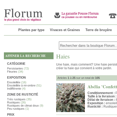
Plantes par type
Vivaces et Graines
Terre de bruyère
Haies
AFFINER LA RECHERCHE
CATÉGORIE
Une haie, mais comment? Une haie persista
créer la haie qui convient à votre jardin.
Persistantes
(72)
Fleuries
(34)
EXPOSITION
Articles
1
à
25
sur un total de
105
Ensoleillée
(16)
Abélia 'Confetti
Ensoleillée à mi-ombre
(51)
Indifférente
(4)
Conditionnement :
P
ZONE DE RUSTICITÉ
Taille à la livraison :
Très rustiques
(35)
Délai de livraison :
8
Rustiques
(26)
Exposition :
ensoleil
Rustiques de climat doux
(9)
Rusticité :
Rustique
Peu rustiques
(1)
PRIX