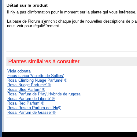
Détail sur le produit
Il n'y a pas d'information pour le moment sur la plante qui vous intéresse.
La base de Florum s'enrichit chaque jour de nouvelles descriptions de pl
nous voir pour réguliÃ¨rement.
Plantes similaires à consulter
Viola odorata
Ficus carica 'Violette de Sollies'
Rosa 'Climbing Nuage Parfumé' ®
Rosa 'Nuage Parfumé' ®
Rosa 'Blue Parfum' ®
Rosa 'Parfum de l'Haÿ'.Hybride de rugosa
Rosa 'Parfum de Liberté' ®
Rosa 'Red Parfum' ®
Rosa 'Rose a Parfum de l'Haÿ'
Rosa 'Parfum de Grasse' ®