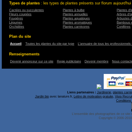
Types de plantes
: les types de plantes présents sur florum aujourd'hui
Cactées ou succulentes
Plantes à bulbe
Plantes d'i
Fleurs coupées
Plantes annuelles
Arbres d'
Fougères
Plantes aquatiques
Arbustes 
Légumes
Plantes aromatiques
Bambous e
Orchidées
Plantes carnivores
Conifères
Plan du site
Accueil
Toutes les plantes du site par type
L'annuaire de tous les professionnels 
Renseignements
Devenir annonceur sur ce site
Regie publicitaire
Devenir membre
Nous contact
Liens partenaires :
Jardinerie
,
plantes carni
Jardin bio
avec lanature.fr,
Lettre de motivation gratuite
,
Visio Recru
Conditions 
L'ensemble des photographies de ce site 
Copyright © 2006-2010 