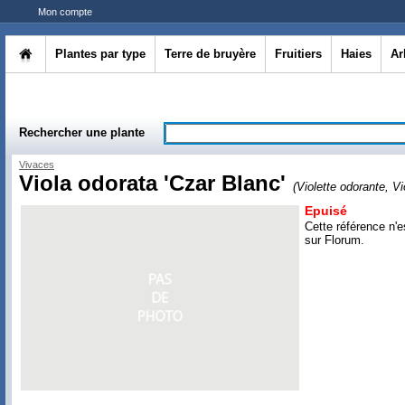
Mon compte
Plantes par type
Terre de bruyère
Fruitiers
Haies
Ar
Rechercher une plante
Vivaces
Viola odorata 'Czar Blanc'
(Violette odorante, V
Epuisé
Cette référence n'e
sur Florum.