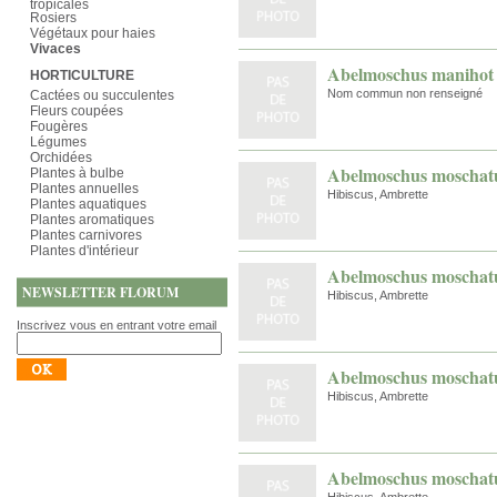
tropicales
Rosiers
Végétaux pour haies
Vivaces
Abelmoschus manihot
HORTICULTURE
Nom commun non renseigné
Cactées ou succulentes
Fleurs coupées
Fougères
Légumes
Orchidées
Abelmoschus moschat
Plantes à bulbe
Plantes annuelles
Hibiscus, Ambrette
Plantes aquatiques
Plantes aromatiques
Plantes carnivores
Plantes d'intérieur
Abelmoschus moschatu
NEWSLETTER FLORUM
Hibiscus, Ambrette
Inscrivez vous en entrant votre email
Abelmoschus moschatu
Hibiscus, Ambrette
Abelmoschus moschatus