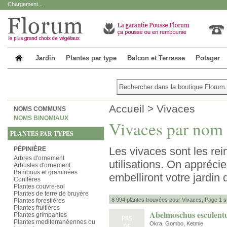
Chargement...
Jardin
Plantes par type
Balcon et Terrasse
Potager
Accueil
>
Vivaces
NOMS COMMUNS
NOMS BINOMIAUX
Vivaces par nom 
PLANTES PAR TYPES
Les vivaces sont les rei
PÉPINIÈRE
Arbres d'ornement
utilisations. On apprécie
Arbustes d'ornement
Bambous et graminées
embelliront votre jardin 
Conifères
Plantes couvre-sol
Plantes de terre de bruyère
8 994 plantes trouvées pour Vivaces, Page 1 s
Plantes forestières
Plantes fruitières
Abelmoschus esculent
Plantes grimpantes
Plantes mediterranéennes ou
Okra, Gombo, Ketmie