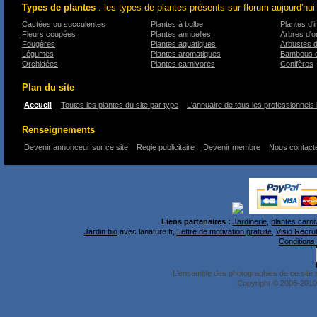
Types de plantes
: les types de plantes présents sur florum aujourd'hui
Cactées ou succulentes
Plantes à bulbe
Plantes d'i
Fleurs coupées
Plantes annuelles
Arbres d'
Fougères
Plantes aquatiques
Arbustes 
Légumes
Plantes aromatiques
Bambous e
Orchidées
Plantes carnivores
Conifères
Plan du site
Accueil
Toutes les plantes du site par type
L'annuaire de tous les professionnels 
Renseignements
Devenir annonceur sur ce site
Regie publicitaire
Devenir membre
Nous contact
Liens partenaires :
Jardinerie
,
plantes carni
Jardin bio
avec lanature.fr,
Lettre de motivation gratuite
,
Visio Recru
Conditions 
L'ensemble des photographies de ce site 
Copyright © 2006-2010 