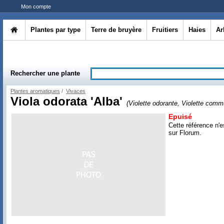
Mon compte
Plantes par type
Terre de bruyère
Fruitiers
Haies
Ar
Rechercher une plante
Plantes aromatiques
/
Vivaces
Viola odorata 'Alba'
(Violette odorante, Violette comm
Epuisé
Cette référence n'e
sur Florum.