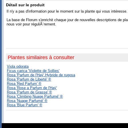
Détail sur le produit
Il n'y a pas d'information pour le moment sur la plante qui vous intéresse.
La base de Florum s'enrichit chaque jour de nouvelles descriptions de pl
nous voir pour réguliÃ¨rement.
Plantes similaires à consulter
Viola odorata
Ficus carica 'Violette de Sollies'
Rosa 'Parfum de l'Haÿ'.Hybride de rugosa
Rosa 'Parfum de Liberté' ®
Rosa 'Red Parfum' ®
Rosa 'Rose a Parfum de l'Haÿ'
Rosa 'Parfum de Grasse' ®
Rosa 'Climbing Nuage Parfumé' ®
Rosa 'Nuage Parfumé' ®
Rosa 'Blue Parfum' ®