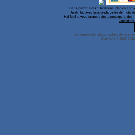
Liens partenaires :
Jardinerie
,
plantes carni
Jardin bio
avec lanature.fr,
Lettre de motivati
Hairfeeling vous propose
des extentions et des 
Conditions 
L'ensemble des photographies de ce site 
Copyright © 2006-2010 