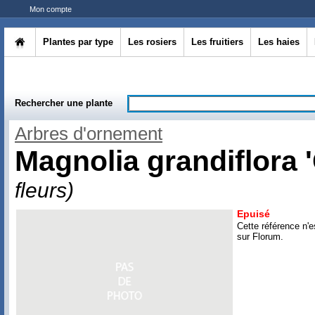
Mon compte
Plantes par type
Les rosiers
Les fruitiers
Les haies
Rechercher une plante
Arbres d'ornement
Magnolia grandiflora '
fleurs)
Epuisé
Cette référence n'e
sur Florum.