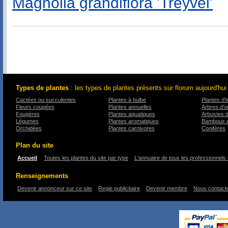
Magnolia grandiflora 'Treyvei'
Types de plantes
: les types de plantes présents sur florum aujourd'hui
Cactées ou succulentes
Plantes à bulbe
Plantes d'i
Fleurs coupées
Plantes annuelles
Arbres d'
Fougères
Plantes aquatiques
Arbustes 
Légumes
Plantes aromatiques
Bambous e
Orchidées
Plantes carnivores
Conifères
Plan du site
Accueil
Toutes les plantes du site par type
L'annuaire de tous les professionnels 
Renseignements
Devenir annonceur sur ce site
Regie publicitaire
Devenir membre
Nous contact