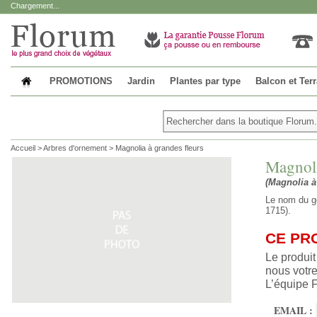
Chargement...
PROMOTIONS
Jardin
Plantes par type
Balcon et Ter
Accueil
>
Arbres d'ornement
>
Magnolia à grandes fleurs
Magnoli
(Magnolia à
Le nom du ge
1715).
CE PR
Le produit
nous votre
L’équipe 
EMAIL :