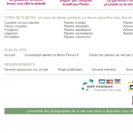
TYPES DE PLANTES : les types de plantes présents sur florum aujourd'hui avec plus de 
Cactées ou succulentes
Plantes à bulbe
Plantes
Fleurs coupées
Plantes annuelles
Arbres
Fougères
Plantes aquatiques
Arbust
Légumes
Plantes aromatiques
Bambo
Orchidées
Plantes carnivores
PLAN DU SITE
Accueil
La boutique plantes et fleurs Florum.fr
Toutes les plantes du site par 
RENSEIGNEMENTS
Devenir annonceur sur ce site
Regie publicitaire
Devenir membre
Nous
L'ensemble des photographies de ce site sont mises à disposition sous u