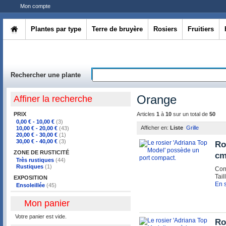
Mon compte
Plantes par type
Terre de bruyère
Rosiers
Fruitiers
Rechercher une plante
Orange
Affiner la recherche
PRIX
Articles
1
à
10
sur un total de
50
0,00 €
-
10,00 €
(3)
Afficher en:
Liste
Grille
10,00 €
-
20,00 €
(43)
20,00 €
-
30,00 €
(1)
30,00 €
-
40,00 €
(3)
Ro
ZONE DE RUSTICITÉ
cm
Très rustiques
(44)
Rustiques
(1)
Con
Tail
EXPOSITION
En s
Ensoleillée
(45)
Mon panier
Votre panier est vide.
Ro