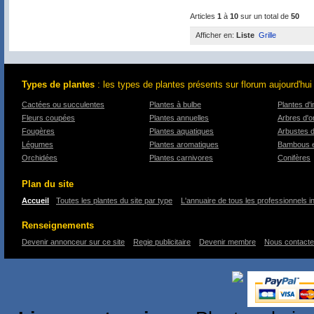
Articles
1
à
10
sur un total de
50
Afficher en:
Liste
Grille
Types de plantes
: les types de plantes présents sur florum aujourd'hui
Cactées ou succulentes
Plantes à bulbe
Plantes d'i
Fleurs coupées
Plantes annuelles
Arbres d'
Fougères
Plantes aquatiques
Arbustes 
Légumes
Plantes aromatiques
Bambous e
Orchidées
Plantes carnivores
Conifères
Plan du site
Accueil
Toutes les plantes du site par type
L'annuaire de tous les professionnels i
Renseignements
Devenir annonceur sur ce site
Regie publicitaire
Devenir membre
Nous contacte