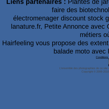
Liens partenaires :
Plantes de ja
faire des biotechno
électromenager discount stock g
lanature.fr,
Petite Annonce
avec 
métiers o
Hairfeeling vous propose
des extent
balade moto
avec 
Conditions 
L'ensemble des photographies de ce site 
Copyright © 2006-2010 