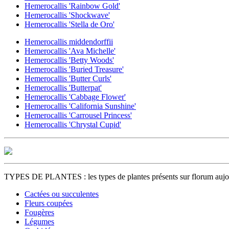
Hemerocallis 'Rainbow Gold'
Hemerocallis 'Shockwave'
Hemerocallis 'Stella de Oro'
Hemerocallis middendorffii
Hemerocallis 'Ava Michelle'
Hemerocallis 'Betty Woods'
Hemerocallis 'Buried Treasure'
Hemerocallis 'Butter Curls'
Hemerocallis 'Butterpat'
Hemerocallis 'Cabbage Flower'
Hemerocallis 'California Sunshine'
Hemerocallis 'Carrousel Princess'
Hemerocallis 'Chrystal Cupid'
TYPES DE PLANTES : les types de plantes présents sur florum aujour
Cactées ou succulentes
Fleurs coupées
Fougères
Légumes