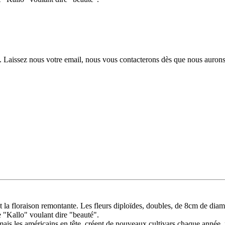
. Laissez nous votre email, nous vous contacterons dès que nous aurons
et la floraison remontante. Les fleurs diploïdes, doubles, de 8cm de diam
 "Kallo" voulant dire "beauté".
ais les américains en tête, créent de nouveaux cultivars chaque année, 