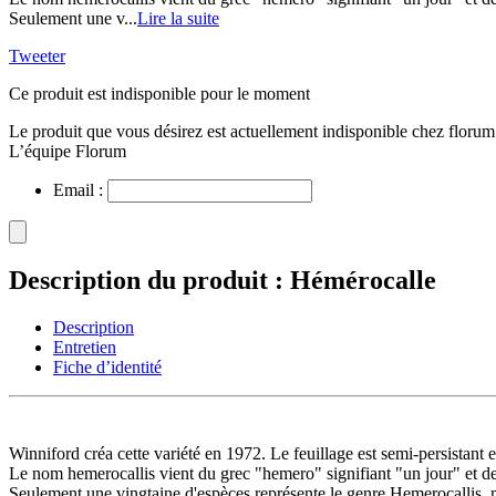
Seulement une v...
Lire la suite
Tweeter
Ce produit est indisponible pour le moment
Le produit que vous désirez est actuellement indisponible chez florum
L’équipe Florum
Email :
Description du produit : Hémérocalle
Description
Entretien
Fiche d’identité
Winniford créa cette variété en 1972. Le feuillage est semi-persistant 
Le nom hemerocallis vient du grec "hemero" signifiant "un jour" et de
Seulement une vingtaine d'espèces représente le genre Hemerocallis, m