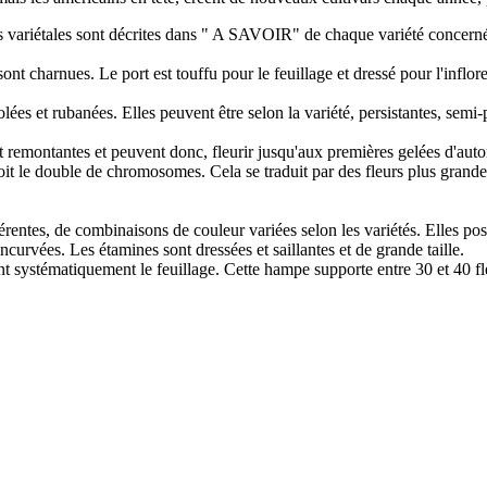
tés variétales sont décrites dans " A SAVOIR" de chaque variété concern
t charnues. Le port est touffu pour le feuillage et dressé pour l'inflor
olées et rubanées. Elles peuvent être selon la variété, persistantes, semi
t remontantes et peuvent donc, fleurir jusqu'aux premières gelées d'aut
oit le double de chromosomes. Cela se traduit par des fleurs plus grande
érentes, de combinaisons de couleur variées selon les variétés. Elles pos
ncurvées. Les étamines sont dressées et saillantes et de grande taille.
 systématiquement le feuillage. Cette hampe supporte entre 30 et 40 fle