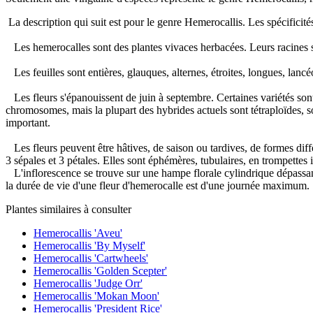
La description qui suit est pour le genre Hemerocallis. Les spécifici
Les hemerocalles sont des plantes vivaces herbacées. Leurs racines son
Les feuilles sont entières, glauques, alternes, étroites, longues, lancé
Les fleurs s'épanouissent de juin à septembre. Certaines variétés son
chromosomes, mais la plupart des hybrides actuels sont tétraploïdes, s
important.
Les fleurs peuvent être hâtives, de saison ou tardives, de formes diff
3 sépales et 3 pétales. Elles sont éphémères, tubulaires, en trompettes i
L'inflorescence se trouve sur une hampe florale cylindrique dépassant
la durée de vie d'une fleur d'hemerocalle est d'une journée maximum.
Plantes similaires à consulter
Hemerocallis 'Aveu'
Hemerocallis 'By Myself'
Hemerocallis 'Cartwheels'
Hemerocallis 'Golden Scepter'
Hemerocallis 'Judge Orr'
Hemerocallis 'Mokan Moon'
Hemerocallis 'President Rice'