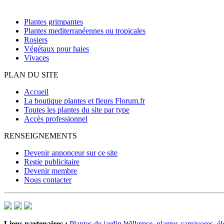
Plantes grimpantes
Plantes mediterranéennes ou tropicales
Rosiers
Végétaux pour haies
Vivaces
PLAN DU SITE
Accueil
La boutique plantes et fleurs Florum.fr
Toutes les plantes du site par type
Accès professionnel
RENSEIGNEMENTS
Devenir annonceur sur ce site
Regie publicitaire
Devenir membre
Nous contacter
Liens partenaires :
Plantes de jardin Willemse
,
plantes carnivores
,
él