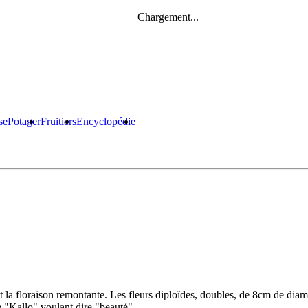
Chargement...
se
Potager
Fruitiers
Encyclopédie
et la floraison remontante. Les fleurs diploïdes, doubles, de 8cm de diam
 "Kallo" voulant dire "beauté".