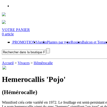
VOTRE PANIER
0 article
PROMOTIONS
Jardin
Plantes par type
Rosiers
Balcon et Terras
Accueil
>
Vivaces
>
Hémérocalle
Hemerocallis 'Pojo'
(Hémérocalle)
Winniford créa cette variété en 1972. Le feuillage est semi-persistant 
Le nom hemerocallis vient du grec "hemero" signifiant "un jour" et de