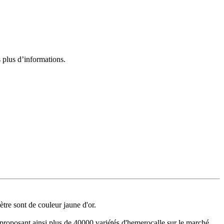
 plus d’informations.
ètre sont de couleur jaune d'or.
proposant ainsi plus de 40000 variétés d'hemerocalle sur le marché.