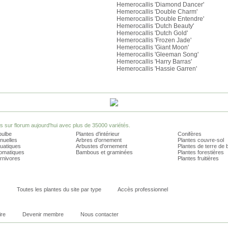
Hemerocallis 'Diamond Dancer'
Hemerocallis 'Double Charm'
Hemerocallis 'Double Entendre'
Hemerocallis 'Dutch Beauty'
Hemerocallis 'Dutch Gold'
Hemerocallis 'Frozen Jade'
Hemerocallis 'Giant Moon'
Hemerocallis 'Gleeman Song'
Hemerocallis 'Harry Barras'
Hemerocallis 'Hassie Garren'
sur florum aujourd'hui avec plus de 35000 variétés.
bulbe
Plantes d'intérieur
Conifères
nuelles
Arbres d'ornement
Plantes couvre-sol
quatiques
Arbustes d'ornement
Plantes de terre de 
romatiques
Bambous et graminées
Plantes forestières
rnivores
Plantes fruitières
Toutes les plantes du site par type
Accès professionnel
ire
Devenir membre
Nous contacter