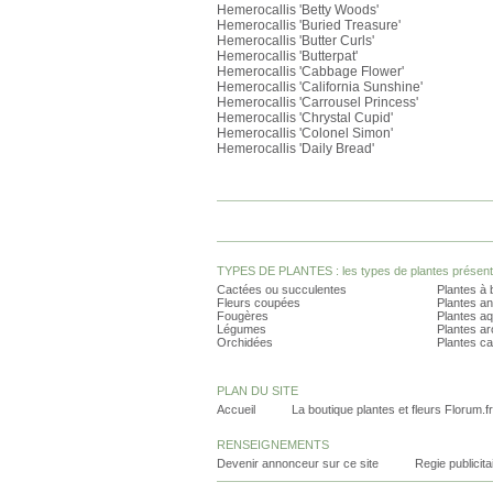
Hemerocallis 'Betty Woods'
Hemerocallis 'Buried Treasure'
Hemerocallis 'Butter Curls'
Hemerocallis 'Butterpat'
Hemerocallis 'Cabbage Flower'
Hemerocallis 'California Sunshine'
Hemerocallis 'Carrousel Princess'
Hemerocallis 'Chrystal Cupid'
Hemerocallis 'Colonel Simon'
Hemerocallis 'Daily Bread'
TYPES DE PLANTES : les types de plantes présents 
Cactées ou succulentes
Plantes à 
Fleurs coupées
Plantes an
Fougères
Plantes a
Légumes
Plantes a
Orchidées
Plantes ca
PLAN DU SITE
Accueil
La boutique plantes et fleurs Florum.fr
RENSEIGNEMENTS
Devenir annonceur sur ce site
Regie publicita