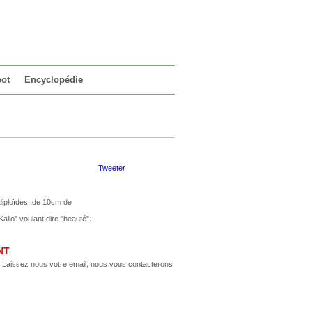
VOTRE PANIER
0 article
pot
Encyclopédie
Tweeter
s diploïdes, de 10cm de
allo" voulant dire "beauté".
NT
m. Laissez nous votre email, nous vous contacterons