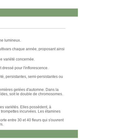
une lumineux.
ultivars chaque année, proposant ainsi
ue variété concernée.
 dressé pour l'inflorescence.
été, persistantes, semi-persistantes ou
premières gelées d'automne. Dans la
oïdes, soit le double de chromosomes.
es variétés. Elles possèdent, à
n trompettes incurvées. Les étamines
te entre 30 et 40 fleurs qui s'ouvrent
m.