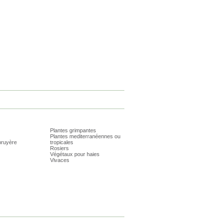
Plantes grimpantes
Plantes mediterranéennes ou
bruyère
tropicales
Rosiers
Végétaux pour haies
Vivaces