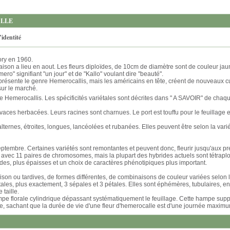
ALLE
’identité
ory en 1960.
oraison a lieu en aout. Les fleurs diploïdes, de 10cm de diamètre sont de couleur ja
ro" signifiant "un jour" et de "Kallo" voulant dire "beauté".
résente le genre Hemerocallis, mais les américains en tête, créent de nouveaux c
sur le marché.
re Hemerocallis. Les spécificités variétales sont décrites dans " A SAVOIR" de chaq
ces herbacées. Leurs racines sont charnues. Le port est touffu pour le feuillage et
lternes, étroites, longues, lancéolées et rubanées. Elles peuvent être selon la vari
ptembre. Certaines variétés sont remontantes et peuvent donc, fleurir jusqu'aux 
 avec 11 paires de chromosomes, mais la plupart des hybrides actuels sont tétrapl
ndes, plus épaisses et un choix de caractères phénotipiques plus important.
ison ou tardives, de formes différentes, de combinaisons de couleur variées selon l
tales, plus exactement, 3 sépales et 3 pétales. Elles sont éphémères, tubulaires, e
 taille.
e florale cylindrique dépassant systématiquement le feuillage. Cette hampe suppor
e, sachant que la durée de vie d'une fleur d'hemerocalle est d'une journée maximu