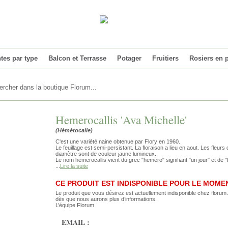
tes par type
Balcon et Terrasse
Potager
Fruitiers
Rosiers en 
Hemerocallis 'Ava Michelle'
(Hémérocalle)
C'est une variété naine obtenue par Flory en 1960.
Le feuillage est semi-persistant. La floraison a lieu en aout. Les fleur
diamètre sont de couleur jaune lumineux.
Le nom hemerocallis vient du grec "hemero" signifiant "un jour" et de "K
...
Lire la suite
CE PRODUIT EST INDISPONIBLE POUR LE MOME
Le produit que vous désirez est actuellement indisponible chez floru
dès que nous aurons plus d’informations.
L’équipe Florum
EMAIL :