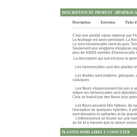
DESCRIPTION DU PRODUIT : HÉMÉROC
Description
Entretien
Fiche d
C'est une variété naine obtenue par Fl
Le feuillage est semi-persistant. La fl
Le nom hemerocallis vient du grec "heme
Seulement une vingtaine d'espèces rep
plus de 40000 variétés d'hemerocalle 
La description qui suit est pour le gen
Les hemerocalles sont des plantes viva
Les feuilles sont entières, glauques, a
caduques.
Les fleurs s'épanouissent de juin à se
nature les hemerocalles sont diploïdes
Cela se traduit par des fleurs plus gra
Les fleurs peuvent être hâtives, de sa
l'exception de quelques hybrides, 6 pé
sont dressées et saillantes et de grande
L'inflorescence se trouve sur une hamp
au fur et à mesure que la saison avanc
PLANTES SIMILAIRES À CONSULTER