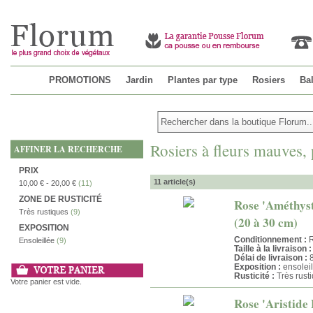
PROMOTIONS
Jardin
Plantes par type
Rosiers
Bal
Rosiers à fleurs mauves,
AFFINER LA RECHERCHE
PRIX
11 article(s)
10,00 €
-
20,00 €
(11)
ZONE DE RUSTICITÉ
Rose 'Améthyst
Très rustiques
(9)
(20 à 30 cm)
EXPOSITION
Conditionnement :
R
Ensoleillée
(9)
Taille à la livraison :
Délai de livraison :
8
Exposition :
ensoleil
Rusticité :
Très rust
Votre panier est vide.
Rose 'Aristide 