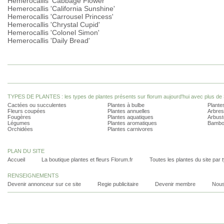
Hemerocallis 'Cabbage Flower'
Hemerocallis 'California Sunshine'
Hemerocallis 'Carrousel Princess'
Hemerocallis 'Chrystal Cupid'
Hemerocallis 'Colonel Simon'
Hemerocallis 'Daily Bread'
TYPES DE PLANTES : les types de plantes présents sur florum aujourd'hui avec plus de 
Cactées ou succulentes
Plantes à bulbe
Plantes
Fleurs coupées
Plantes annuelles
Arbres
Fougères
Plantes aquatiques
Arbust
Légumes
Plantes aromatiques
Bambo
Orchidées
Plantes carnivores
PLAN DU SITE
Accueil
La boutique plantes et fleurs Florum.fr
Toutes les plantes du site par 
RENSEIGNEMENTS
Devenir annonceur sur ce site
Regie publicitaire
Devenir membre
Nous