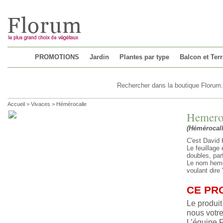
Chargement...
PROMOTIONS
Jardin
Plantes par type
Balcon et Ter
Accueil
>
Vivaces
>
Hémérocalle
Hemeroc
(Hémérocall
C'est David 
Le feuillage 
doubles, par
Le nom hemer
voulant dire 
CE PR
Le produit
nous votre
L’équipe 