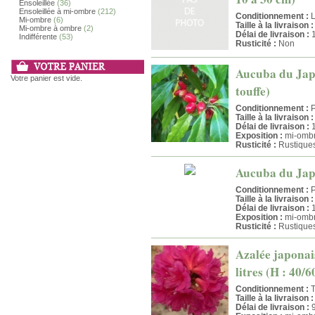
Ensoleillée
(36)
Ensoleillée à mi-ombre
(212)
Conditionnement :
L
Mi-ombre
(6)
Taille à la livraison :
Mi-ombre à ombre
(2)
Délai de livraison :
1
Indifférente
(53)
Rusticité :
Non
Aucuba du Japon
Votre panier est vide.
touffe)
Conditionnement :
P
Taille à la livraison :
Délai de livraison :
1
Exposition :
mi-ombr
Rusticité :
Rustique
Aucuba du Japon
Conditionnement :
P
Taille à la livraison :
Délai de livraison :
1
Exposition :
mi-ombr
Rusticité :
Rustique
Azalée japonai
litres (H : 40/
Conditionnement :
T
Taille à la livraison :
Délai de livraison :
9