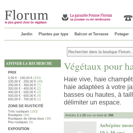
Jardin
Plantes par type
Balcon et Terrasse
Potager
Végétaux pour ha
AFFINER LA RECHERCHE
PRIX
Haie vive, haie champêtre
0,00 €
-
100,00 €
(333)
100,00 €
-
200,00 €
(49)
200,00 €
-
300,00 €
(7)
haie adaptées à votre j
300,00 €
-
400,00 €
(2)
400,00 €
-
500,00 €
(2)
basses ou hautes, à tail
500,00 €
-
600,00 €
(4)
600,00 €
-
700,00 €
(1)
délimiter un espace.
ZONE DE RUSTICITÉ
Très rustiques
(193)
Rustiques
(68)
Articles
1
à
25
sur un total de
398
Rustiques de climat doux
(39)
Peu rustiques
(9)
Aubépine monog
EXPOSITION
10 à 30 cm)