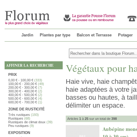
Jardin
Plantes par type
Balcon et Terrasse
Potager
Végétaux pour ha
AFFINER LA RECHERCHE
PRIX
Haie vive, haie champêtre
0,00 €
-
100,00 €
(333)
100,00 €
-
200,00 €
(49)
200,00 €
-
300,00 €
(7)
haie adaptées à votre j
300,00 €
-
400,00 €
(2)
400,00 €
-
500,00 €
(2)
basses ou hautes, à tail
500,00 €
-
600,00 €
(4)
600,00 €
-
700,00 €
(1)
délimiter un espace.
ZONE DE RUSTICITÉ
Très rustiques
(193)
Rustiques
(68)
Articles
1
à
25
sur un total de
398
Rustiques de climat doux
(39)
Peu rustiques
(9)
Aubépine monog
EXPOSITION
10 à 30 cm)