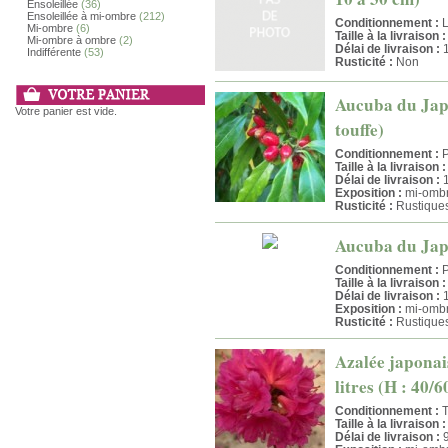
Ensoleillée
(36)
Ensoleillée à mi-ombre
(212)
Conditionnement :
L
Mi-ombre
(6)
Taille à la livraison :
Mi-ombre à ombre
(2)
Délai de livraison :
1
Indifférente
(53)
Rusticité :
Non
Aucuba du Japon
Votre panier est vide.
touffe)
Conditionnement :
P
Taille à la livraison :
Délai de livraison :
1
Exposition :
mi-ombr
Rusticité :
Rustique
Aucuba du Japon
Conditionnement :
P
Taille à la livraison :
Délai de livraison :
1
Exposition :
mi-ombr
Rusticité :
Rustique
Azalée japonai
litres (H : 40/
Conditionnement :
T
Taille à la livraison :
Délai de livraison :
9