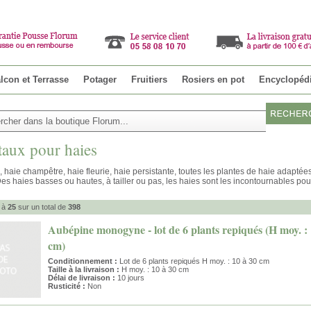
Parrainer u
lcon et Terrasse
Potager
Fruitiers
Rosiers en pot
Encyclopéd
aux pour haies
, haie champêtre, haie fleurie, haie persistante, toutes les plantes de haie adaptée
es haies basses ou hautes, à tailler ou pas, les haies sont les incontournables pou
à
25
sur un total de
398
Aubépine monogyne - lot de 6 plants repiqués (H moy. : 
cm)
Conditionnement :
Lot de 6 plants repiqués H moy. : 10 à 30 cm
Taille à la livraison :
H moy. : 10 à 30 cm
Délai de livraison :
10 jours
Rusticité :
Non