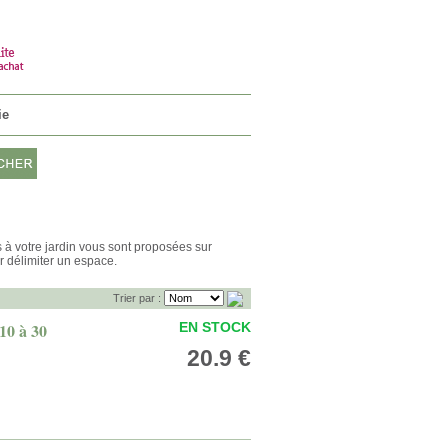
n ami et profiter d'avantages
Connectez-vous
VOTRE PANIER
0 Article 0€
ie
s à votre jardin vous sont proposées sur
r délimiter un espace.
Trier par :
10 à 30
EN STOCK
20.9 €