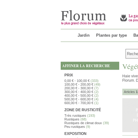
Jardin
Plantes par type
Ba
Végét
AFFINER LA RECHERCHE
PRIX
Haie vive
Florum. D
0,00 €
-
100,00 €
(333)
100,00 €
-
200,00 €
(49)
200,00 €
-
300,00 €
(7)
300,00 €
-
400,00 €
(2)
Articles
1
400,00 €
-
500,00 €
(2)
500,00 €
-
600,00 €
(4)
600,00 €
-
700,00 €
(1)
ZONE DE RUSTICITÉ
Très rustiques
(193)
Rustiques
(68)
Rustiques de climat doux
(39)
Peu rustiques
(9)
EXPOSITION