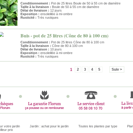
Conditionnement :
Pot de 25 litres Boule de 50 à 55 cm de diamètre
Taille à la livraison :
Boule de 50 à 55 cm de diamètre
Délai de livraison :
12 jours
Exposition :
ensoleillée à mi-ombre
Rusticité :
Très rustiques
Buis - pot de 25 litres (Cône de 80 à 100 cm)
Conditionnement :
Pot de 25 litres Cône de 80 à 100 cm
Taille à la livraison :
Cône de 80 à 100 cm
Délai de livraison :
10 jours
Exposition :
ensoleillée à mi-ombre
Rusticité :
Très rustiques
1
2
3
4
5
Suiv >
ur votre jardin
Jardin : achat pour le jardin
Toutes les plantes par type
Plan
illeur prix