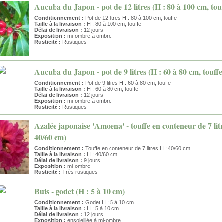
Aucuba du Japon - pot de 12 litres (H : 80 à 100 cm, tou
Conditionnement :
Pot de 12 litres H : 80 à 100 cm, touffe
Taille à la livraison :
H : 80 à 100 cm, touffe
Délai de livraison :
12 jours
Exposition :
mi-ombre à ombre
Rusticité :
Rustiques
Aucuba du Japon - pot de 9 litres (H : 60 à 80 cm, touffe
Conditionnement :
Pot de 9 litres H : 60 à 80 cm, touffe
Taille à la livraison :
H : 60 à 80 cm, touffe
Délai de livraison :
12 jours
Exposition :
mi-ombre à ombre
Rusticité :
Rustiques
Azalée japonaise 'Amoena' - touffe en conteneur de 7 litr
40/60 cm)
Conditionnement :
Touffe en conteneur de 7 litres H : 40/60 cm
Taille à la livraison :
H : 40/60 cm
Délai de livraison :
9 jours
Exposition :
mi-ombre
Rusticité :
Très rustiques
Buis - godet (H : 5 à 10 cm)
Conditionnement :
Godet H : 5 à 10 cm
Taille à la livraison :
H : 5 à 10 cm
Délai de livraison :
12 jours
Exposition :
ensoleillée à mi-ombre