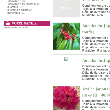
Ensoleillée
(36)
Ensoleillée à mi-ombre
(212)
Conditionnement :
L
Mi-ombre
(6)
Taille à la livraison :
Mi-ombre à ombre
(2)
Délai de livraison :
1
Indifférente
(53)
Rusticité :
Non
Aucuba du Japon
Votre panier est vide.
touffe)
Conditionnement :
P
Taille à la livraison :
Délai de livraison :
1
Exposition :
mi-ombr
Rusticité :
Rustique
Aucuba du Japon
Conditionnement :
P
Taille à la livraison :
Délai de livraison :
1
Exposition :
mi-ombr
Rusticité :
Rustique
Azalée japonai
litres (H : 40/
Conditionnement :
T
Taille à la livraison :
Délai de livraison :
9