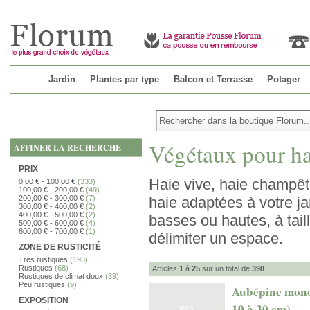
Jardin
Plantes par type
Balcon et Terrasse
Potager
Végétaux pour ha
AFFINER LA RECHERCHE
PRIX
Haie vive, haie champêtre
0,00 €
-
100,00 €
(333)
100,00 €
-
200,00 €
(49)
200,00 €
-
300,00 €
(7)
haie adaptées à votre j
300,00 €
-
400,00 €
(2)
400,00 €
-
500,00 €
(2)
basses ou hautes, à tail
500,00 €
-
600,00 €
(4)
600,00 €
-
700,00 €
(1)
délimiter un espace.
ZONE DE RUSTICITÉ
Très rustiques
(193)
Rustiques
(68)
Articles
1
à
25
sur un total de
398
Rustiques de climat doux
(39)
Peu rustiques
(9)
Aubépine monog
EXPOSITION
10 à 30 cm)