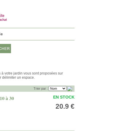
n ami et profiter d'avantages
Connectez-vous
VOTRE PANIER
0 Article 0€
ie
s à votre jardin vous sont proposées sur
r délimiter un espace.
Trier par :
10 à 30
EN STOCK
20.9 €