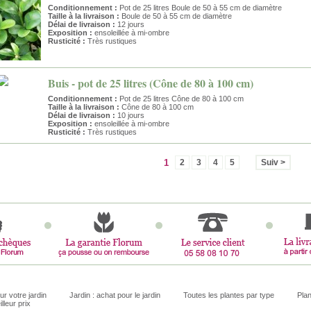
Conditionnement :
Pot de 25 litres Boule de 50 à 55 cm de diamètre
Taille à la livraison :
Boule de 50 à 55 cm de diamètre
Délai de livraison :
12 jours
Exposition :
ensoleillée à mi-ombre
Rusticité :
Très rustiques
Buis - pot de 25 litres (Cône de 80 à 100 cm)
Conditionnement :
Pot de 25 litres Cône de 80 à 100 cm
Taille à la livraison :
Cône de 80 à 100 cm
Délai de livraison :
10 jours
Exposition :
ensoleillée à mi-ombre
Rusticité :
Très rustiques
1
2
3
4
5
Suiv >
ur votre jardin
Jardin : achat pour le jardin
Toutes les plantes par type
Plan
illeur prix