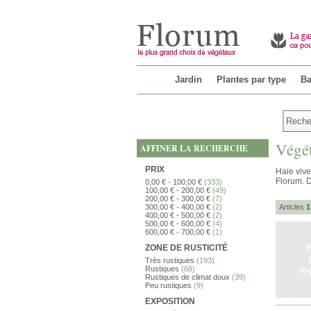
Jardin
Plantes par type
Ba
Végét
AFFINER LA RECHERCHE
PRIX
Haie vive
Florum. D
0,00 €
-
100,00 €
(333)
100,00 €
-
200,00 €
(49)
200,00 €
-
300,00 €
(7)
300,00 €
-
400,00 €
(2)
Articles
1
400,00 €
-
500,00 €
(2)
500,00 €
-
600,00 €
(4)
600,00 €
-
700,00 €
(1)
ZONE DE RUSTICITÉ
Très rustiques
(193)
Rustiques
(68)
Rustiques de climat doux
(39)
Peu rustiques
(9)
EXPOSITION