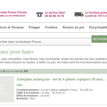
Parrainer u
lcon et Terrasse
Potager
Fruitiers
Rosiers en pot
Encyclopéd
aux pour haies
, haie champêtre, haie fleurie, haie persistante, toutes les plantes de haie adaptée
es haies basses ou hautes, à tailler ou pas, les haies sont les incontournables pou
à
25
sur un total de
398
Aubépine monogyne - lot de 6 plants repiqués (H moy. : 
cm)
Conditionnement :
Lot de 6 plants repiqués H moy. : 10 à 30 cm
Taille à la livraison :
H moy. : 10 à 30 cm
Délai de livraison :
10 jours
Rusticité :
Non