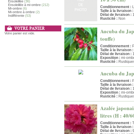
Ensoleillée
(36)
Ensoleillée à mi-ombre
(212)
Conditionnement :
L
Mi-ombre
(6)
Taille à la livraison :
Mi-ombre à ombre
(2)
Délai de livraison :
1
Indifférente
(53)
Rusticité :
Non
Aucuba du Japon
Votre panier est vide.
touffe)
Conditionnement :
P
Taille à la livraison :
Délai de livraison :
1
Exposition :
mi-ombr
Rusticité :
Rustique
Aucuba du Japon
Conditionnement :
P
Taille à la livraison :
Délai de livraison :
1
Exposition :
mi-ombr
Rusticité :
Rustique
Azalée japonai
litres (H : 40/
Conditionnement :
T
Taille à la livraison :
Délai de livraison :
9