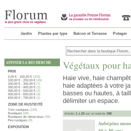
Jardin
Plantes par type
Balcon et Terrasse
Potager
Végétaux pour ha
AFFINER LA RECHERCHE
PRIX
Haie vive, haie champêtre
0,00 €
-
100,00 €
(333)
100,00 €
-
200,00 €
(49)
200,00 €
-
300,00 €
(7)
haie adaptées à votre j
300,00 €
-
400,00 €
(2)
400,00 €
-
500,00 €
(2)
basses ou hautes, à tail
500,00 €
-
600,00 €
(4)
600,00 €
-
700,00 €
(1)
délimiter un espace.
ZONE DE RUSTICITÉ
Très rustiques
(193)
Rustiques
(68)
Articles
1
à
25
sur un total de
398
Rustiques de climat doux
(39)
Peu rustiques
(9)
Aubépine monog
EXPOSITION
10 à 30 cm)