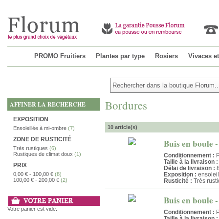
PROMO Fruitiers
Plantes par type
Rosiers
Vivaces e
Bordures
AFFINER LA RECHERCHE
EXPOSITION
10 article(s)
Ensoleillée à mi-ombre
(7)
ZONE DE RUSTICITÉ
Buis en boule -
Très rustiques
(6)
Rustiques de climat doux
(1)
Conditionnement :
P
Taille à la livraison :
PRIX
Délai de livraison :
8
0,00 €
-
100,00 €
(8)
Exposition :
ensolei
100,00 €
-
200,00 €
(2)
Rusticité :
Très rust
Buis en boule -
Votre panier est vide.
Conditionnement :
P
Taille à la livraison :