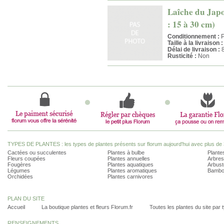
Laîche du Japo
: 15 à 30 cm)
Conditionnement :
P
Taille à la livraison :
Délai de livraison :
8
Rusticité :
Non
TYPES DE PLANTES : les types de plantes présents sur florum aujourd'hui avec plus de 
Cactées ou succulentes
Plantes à bulbe
Plantes
Fleurs coupées
Plantes annuelles
Arbres
Fougères
Plantes aquatiques
Arbust
Légumes
Plantes aromatiques
Bambo
Orchidées
Plantes carnivores
PLAN DU SITE
Accueil
La boutique plantes et fleurs Florum.fr
Toutes les plantes du site par 
RENSEIGNEMENTS