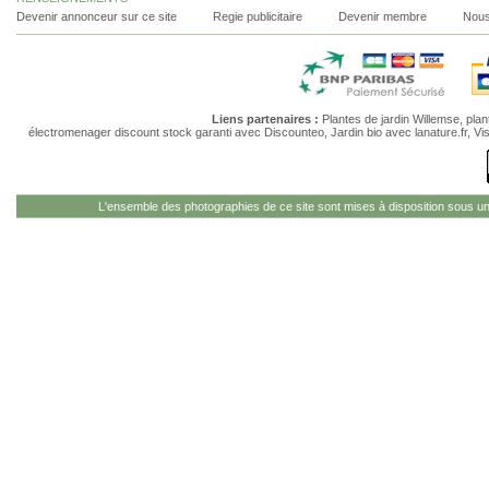
Devenir annonceur sur ce site
Regie publicitaire
Devenir membre
Nous
Liens partenaires :
Plantes de jardin Willemse
,
plan
électromenager discount stock garanti
avec Discounteo,
Jardin bio
avec lanature.fr,
Vi
L'ensemble des photographies de ce site sont mises à disposition sous u