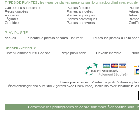
TYPES DE PLANTES : les types de plantes présents sur florum aujourd'hui avec plus de 
Cactées ou succulentes
Plantes à bulbe
Plantes
Fleurs coupées
Plantes annuelles
Arbres
Fougères
Plantes aquatiques
Arbust
Légumes
Plantes aromatiques
Bambo
Orchidées
Plantes carnivores
Conifè
PLAN DU SITE
Accueil
La boutique plantes et fleurs Florum.fr
Toutes les plantes du site par 
RENSEIGNEMENTS
Devenir annonceur sur ce site
Regie publicitaire
Devenir membre
Nous
Liens partenaires :
Plantes de jardin Willemse
,
plan
électromenager discount stock garanti
avec Discounteo,
Jardin bio
avec lanature.fr,
Vi
L'ensemble des photographies de ce site sont mises à disposition sous u