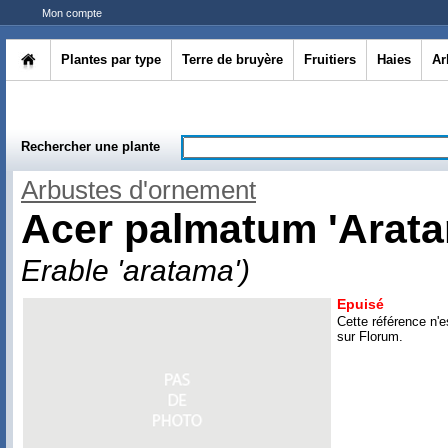
Mon compte
Plantes par type
Terre de bruyère
Fruitiers
Haies
Ar
Rechercher une plante
Arbustes d'ornement
Acer palmatum 'Arat
Erable 'aratama')
Epuisé
Cette référence n'e
sur Florum.