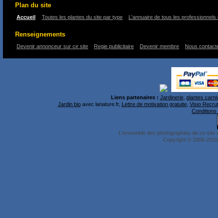
Plan du site
Accueil
Toutes les plantes du site par type
L'annuaire de tous les professionnels 
Renseignements
Devenir annonceur sur ce site
Regie publicitaire
Devenir membre
Nous contact
Liens partenaires :
Jardinerie
,
plantes carni
Jardin bio
avec lanature.fr,
Lettre de motivation gratuite
,
Visio Recru
Conditions 
L'ensemble des photographies de ce site 
Copyright © 2006-2010 