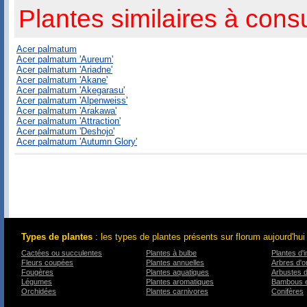
Plantes similaires à consu
Acer palmatum
Acer palmatum 'Aureum'
Acer palmatum 'Ariadne'
Acer palmatum 'Akane'
Acer palmatum 'Akegarasu'
Acer palmatum 'Alpenweiss'
Acer palmatum 'Arakawa'
Acer palmatum 'Attraction'
Acer palmatum 'Deshojo'
Acer palmatum 'Autumn Glory'
Types de plantes
: les types de plantes présents sur florum aujourd'hui
Cactées ou succulentes
Plantes à bulbe
Plantes d'i
Fleurs coupées
Plantes annuelles
Arbres d'
Fougères
Plantes aquatiques
Arbustes 
Légumes
Plantes aromatiques
Bambous e
Orchidées
Plantes carnivores
Conifères