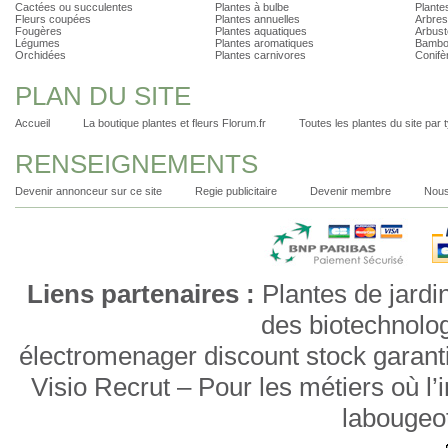
Cactées ou succulentes
Plantes à bulbe
Plantes
Fleurs coupées
Plantes annuelles
Arbres
Fougères
Plantes aquatiques
Arbust
Légumes
Plantes aromatiques
Bambo
Orchidées
Plantes carnivores
Conifè
PLAN DU SITE
Accueil
La boutique plantes et fleurs Florum.fr
Toutes les plantes du site par 
RENSEIGNEMENTS
Devenir annonceur sur ce site
Regie publicitaire
Devenir membre
Nous
Liens partenaires :
Plantes de jardi
des biotechnolo
électromenager discount stock garant
Visio Recrut – Pour les métiers où l
labougeo