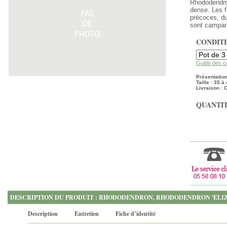
Rhododendron
dense. Les f
précoces, du
sont campanu
CONDIT
Guide des c
Présentation 
Taille : 35 
Livraison : 
QUANTIT
DESCRIPTION DU PRODUIT : RHODODENDRON, RHODODENDRON 'ELI
Description
Entretien
Fiche d’identité