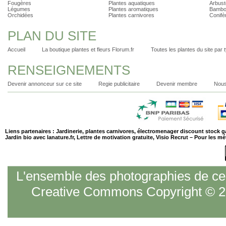
Fougères
Plantes aquatiques
Arbust
Légumes
Plantes aromatiques
Bambo
Orchidées
Plantes carnivores
Conifè
PLAN DU SITE
Accueil
La boutique plantes et fleurs Florum.fr
Toutes les plantes du site par 
RENSEIGNEMENTS
Devenir annonceur sur ce site
Regie publicitaire
Devenir membre
Nous
Liens partenaires :
Jardinerie
,
plantes carnivores
,
électromenager discount stock g
Jardin bio
avec lanature.fr,
Lettre de motivation gratuite
,
Visio Recrut – Pour les m
L'ensemble des photographies de ce s
Creative Commons Copyright © 20