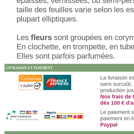
épaisses, vernissées, ou semi-pers
taille des feuilles varie selon les
plupart elliptiques.
Les
fleurs
sont groupées en corym
En clochette, en trompette, en tube
Elles sont parfois parfumées.
LIVRAISON ET PAIEMENT
La livraison e
sans surcoût, 
production ju
Nos frais de 
dès 100 € d'a
Le paiement s
paiement en l
Paypal