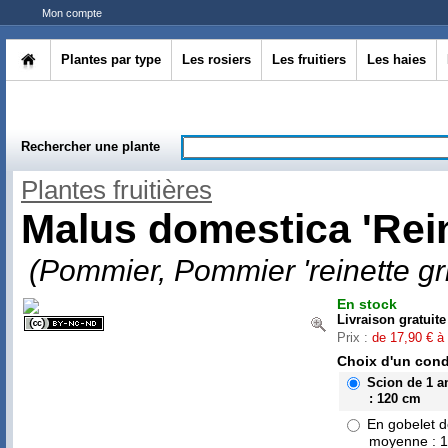
Mon compte
Plantes par type
Les rosiers
Les fruitiers
Les haies
Rechercher une plante
Plantes fruitières
Malus domestica 'Rei
(Pommier, Pommier 'reinette gr
En stock
Livraison gratuite
Prix :
de 17,90 € à
Choix d'un cond
Scion de 1 a
: 120 cm
En gobelet d
moyenne : 