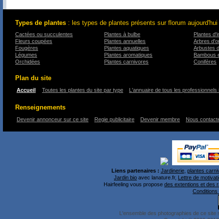
Types de plantes
: les types de plantes présents sur florum aujourd'hui
Cactées ou succulentes
Plantes à bulbe
Plantes d'i
Fleurs coupées
Plantes annuelles
Arbres d'
Fougères
Plantes aquatiques
Arbustes 
Légumes
Plantes aromatiques
Bambous e
Orchidées
Plantes carnivores
Conifères
Plan du site
Accueil
Toutes les plantes du site par type
L'annuaire de tous les professionnels 
Renseignements
Devenir annonceur sur ce site
Regie publicitaire
Devenir membre
Nous contact
Liens partenaires :
Jardinerie
,
plantes carni
Jardin bio
avec lanature.fr,
Lettre de motivati
Hairfeeling vous propose
des extentions et des 
Conditions 
L'ensemble des photographies de ce site 