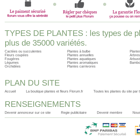
TYPES DE PLANTES : les types de pla
plus de 35000 variétés.
Cactées ou succulentes
Plantes à bulbe
Plantes
Fleurs coupées
Plantes annuelles
Arbres
Fougères
Plantes aquatiques
Arbust
Légumes
Plantes aromatiques
Bambo
Orchidées
Plantes carnivores
PLAN DU SITE
Accueil
La boutique plantes et fleurs Florum.fr
Toutes les plantes du site par 
RENSEIGNEMENTS
Devenir annonceur sur ce site
Regie publicitaire
Devenir membre
Nous