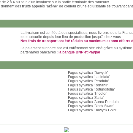
 de 2 à 4 au sein d'un involucre sur la partie terminale des rameaux.
s donnent des
fruits
appelés "akène" de couleur brune et luissante se trouvant dans
La livraison est confiée à des spécialistes, nous livrons toute la Fran
toute sécurité depuis leur lieu de production jusqu'à chez vous.
Nos frais de transport ont été réduits au maximum et sont offerts 
Le paiement sur notre site est entièrement sécurisé grâce au système
partenaires bancaires :
la banque BNP et Paypal
Fagus sylvatica 'Dawyck'
Fagus sylvatica 'Laciniata'
Fagus sylvatica 'Pendula'
Fagus sylvatica 'Rohanii'
Fagus sylvatica 'Rotundifolia'
Fagus sylvatica 'Tricolor'
Fagus sylvatica 'Zlatia'
Fagus sylvatica 'Aurea Pendula'
Fagus sylvatica 'Black Swan'
Fagus sylvatica 'Dawyck Gold'