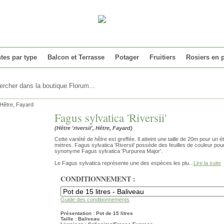
tes par type
Balcon et Terrasse
Potager
Fruitiers
Rosiers en 
, Hêtre, Fayard
Fagus sylvatica 'Riversii'
(Hêtre 'riversii', Hêtre, Fayard)
Cette variété de hêtre est greffée. Il atteint une taille de 20m pour un 
mètres. Fagus sylvatica 'Riversii' possède des feuilles de couleur po
synonyme Fagus sylvatica 'Purpurea Major'.
Le Fagus sylvatica représente une des espèces les plu...
Lire la suite
CONDITIONNEMENT :
Guide des conditionnements
Présentation : Pot de 15 litres
Taille : Baliveau