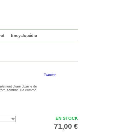
VOTRE PANIER
0 article
pot
Encyclopédie
Tweeter
étalement d'une dizaine de
urpre sombre. Il a comme
EN STOCK
71,00 €