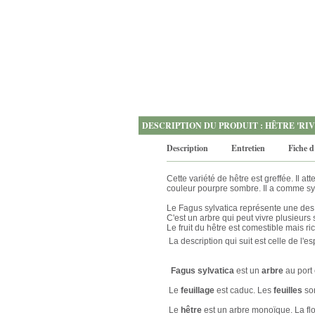
DESCRIPTION DU PRODUIT : HÊTRE 'RIV
Description
Entretien
Fiche d
Cette variété de hêtre est greffée. Il a
couleur pourpre sombre. Il a comme sy
Le Fagus sylvatica représente une des
C'est un arbre qui peut vivre plusieurs s
Le fruit du hêtre est comestible mais r
La description qui suit est celle de l'e
Fagus sylvatica
est un
arbre
au port 
Le
feuillage
est caduc. Les
feuilles
son
Le
hêtre
est un arbre monoïque. La flor