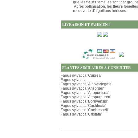
que les
fleurs
femelles sont par groupe
Après pollinisation, les
fleurs
femelle
recouverte d'aiguillons hérissés.
LIVRAISON ET PAIEMENT
PLANTES SIMILAIRES À CONSULTER
Fagus sylvatica 'Cuprea'
Fagus sylvatica
Fagus sylvatica 'Albovariegata'
Fagus sylvatica 'Ansorgei'
Fagus sylvatica 'Atropunicea'
Fagus sylvatica 'Atropurpurea'
Fagus sylvatica 'Bornyensis'
Fagus sylvatica 'Cochleata'
Fagus sylvatica 'Cockleshell'
Fagus sylvatica 'Cristata'