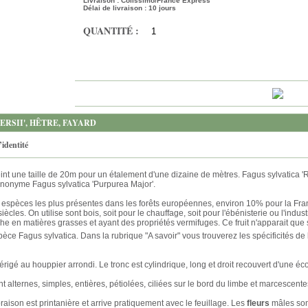
Livraison : Colissimo/France Express
Délai de livraison : 10 jours
QUANTITÉ :
ERSII', HÊTRE, FAYARD
’identité
tteint une taille de 20m pour un étalement d'une dizaine de mètres. Fagus sylvatica '
nonyme Fagus sylvatica 'Purpurea Major'.
 espèces les plus présentes dans les forêts européennes, environ 10% pour la Fra
iècles. On utilise sont bois, soit pour le chauffage, soit pour l'ébénisterie ou l'indus
iche en matières grasses et ayant des propriétés vermifuges. Ce fruit n'apparait que
spèce Fagus sylvatica. Dans la rubrique "A savoir" vous trouverez les spécificités de 
érigé au houppier arrondi. Le tronc est cylindrique, long et droit recouvert d'une écorc
t alternes, simples, entières, pétiolées, ciliées sur le bord du limbe et marcescente
aison est printanière et arrive pratiquement avec le feuillage. Les
fleurs
mâles son