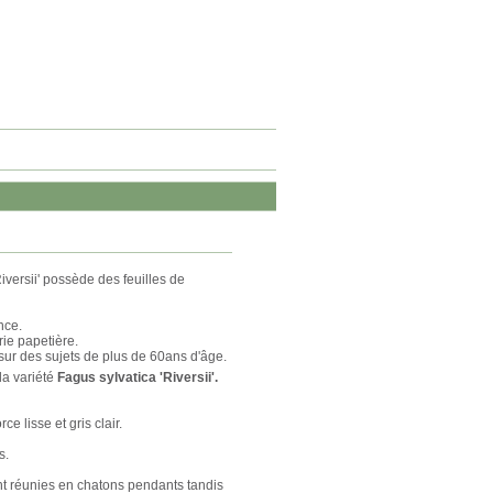
Riversii' possède des feuilles de
nce.
trie papetière.
 sur des sujets de plus de 60ans d'âge.
la variété
Fagus sylvatica 'Riversii'.
e lisse et gris clair.
s.
t réunies en chatons pendants tandis