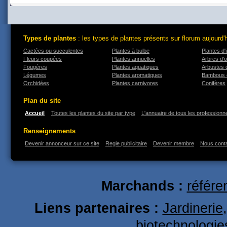
Types de plantes
: les types de plantes présents sur florum aujourd'
Cactées ou succulentes
Plantes à bulbe
Plantes d'i
Fleurs coupées
Plantes annuelles
Arbres d'
Fougères
Plantes aquatiques
Arbustes 
Légumes
Plantes aromatiques
Bambous 
Orchidées
Plantes carnivores
Conifères
Plan du site
Accueil
Toutes les plantes du site par type
L'annuaire de tous les professionne
Renseignements
Devenir annonceur sur ce site
Regie publicitaire
Devenir membre
Nous cont
Marchands :
référe
Liens partenaires :
Jardinerie
biotechnologie