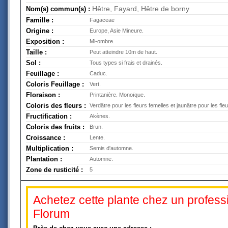
Hêtre, Fayard, Hêtre de borny
Nom(s) commun(s) :
Famille :
Fagaceae
Origine :
Europe, Asie Mineure.
Exposition :
Mi-ombre.
Taille :
Peut atteindre 10m de haut.
Sol :
Tous types si frais et drainés.
Feuillage :
Caduc.
Coloris Feuillage :
Vert.
Floraison :
Printanière. Monoïque.
Coloris des fleurs :
Verdâtre pour les fleurs femelles et jaunâtre pour les fle
Fructification :
Akènes.
Coloris des fruits :
Brun.
Croissance :
Lente.
Multiplication :
Semis d'automne.
Plantation :
Automne.
Zone de rusticité :
5
Achetez cette plante chez un professi
Florum