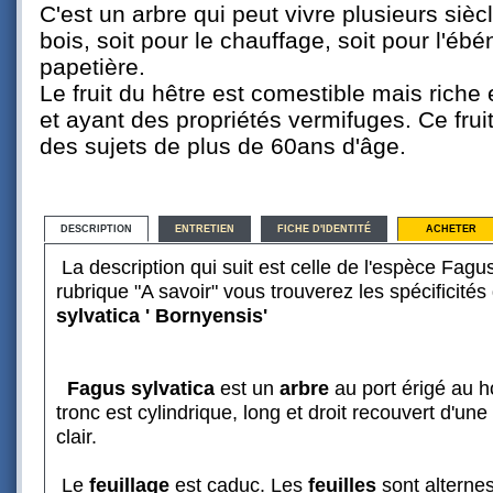
C'est un arbre qui peut vivre plusieurs siècl
bois, soit pour le chauffage, soit pour l'ébén
papetière.
Le fruit du hêtre est comestible mais riche
et ayant des propriétés vermifuges. Ce frui
des sujets de plus de 60ans d'âge.
DESCRIPTION
ENTRETIEN
FICHE D'IDENTITÉ
ACHETER
La description qui suit est celle de l'espèce Fagu
rubrique "A savoir" vous trouverez les spécificités
sylvatica ' Bornyensis'
Fagus sylvatica
est un
arbre
au port érigé au h
tronc est cylindrique, long et droit recouvert d'une 
clair.
Le
feuillage
est caduc. Les
feuilles
sont alternes