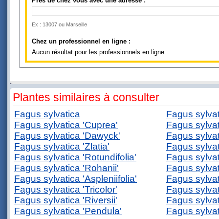
Près de chez vous avec une adresse :
Ex : 13007 ou Marseille
Chez un professionnel en ligne :
Aucun résultat pour les professionnels en ligne
Plantes similaires à consulter
Fagus sylvatica
Fagus sylvat
Fagus sylvatica 'Cuprea'
Fagus sylvat
Fagus sylvatica 'Dawyck'
Fagus sylvat
Fagus sylvatica 'Zlatia'
Fagus sylvat
Fagus sylvatica 'Rotundifolia'
Fagus sylvat
Fagus sylvatica 'Rohanii'
Fagus sylvat
Fagus sylvatica 'Aspleniifolia'
Fagus sylvati
Fagus sylvatica 'Tricolor'
Fagus sylvat
Fagus sylvatica 'Riversii'
Fagus sylvat
Fagus sylvatica 'Pendula'
Fagus sylvat