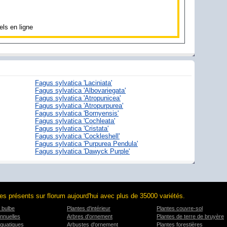
els en ligne
Fagus sylvatica 'Laciniata'
Fagus sylvatica 'Albovariegata'
Fagus sylvatica 'Atropunicea'
Fagus sylvatica 'Atropurpurea'
Fagus sylvatica 'Bornyensis'
Fagus sylvatica 'Cochleata'
Fagus sylvatica 'Cristata'
Fagus sylvatica 'Cockleshell'
Fagus sylvatica 'Purpurea Pendula'
Fagus sylvatica 'Dawyck Purple'
es présents sur florum aujourd'hui avec plus de 35000 variétés.
 bulbe
Plantes d'intérieur
Plantes couvre-sol
nnuelles
Arbres d'ornement
Plantes de terre de bruyère
aquatiques
Arbustes d'ornement
Plantes forestières