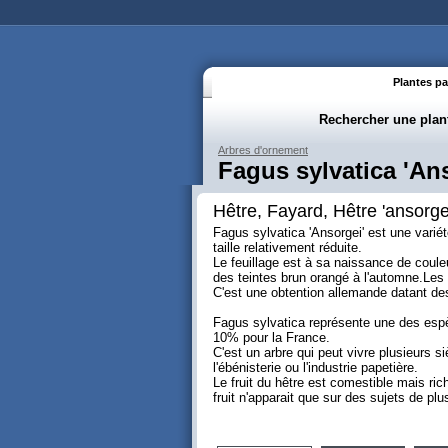
Plantes pa
Rechercher une plan
Arbres d'ornement
Fagus sylvatica 'An
Hêtre, Fayard, Hêtre 'ansorge
Fagus sylvatica 'Ansorgei' est une varié
taille relativement réduite.
Le feuillage est à sa naissance de couleu
des teintes brun orangé à l'automne.Les f
C'est une obtention allemande datant de
Fagus sylvatica représente une des espè
10% pour la France.
C'est un arbre qui peut vivre plusieurs si
l'ébénisterie ou l'industrie papetière.
Le fruit du hêtre est comestible mais ri
fruit n'apparait que sur des sujets de pl