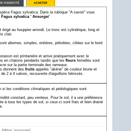
HE D'IDENTITÉ
ACHETER
'espèce Fagus sylvatica. Dans la rubrique "A savoir" vous
é
Fagus sylvatica ' Ansorgei'
t érigé au houppier arrondi. Le tronc est cylindrique, long et
s clair.
ont alternes, simples, entières, pétiolées, ciliées sur le bord
raison est printanière et arrive pratiquement avec le
es en chatons pendants tandis que les
fleurs
femelles sont
ucre sur la partie terminale des rameaux.
es donnent des
fruits
appelés "akène" de couleur brune et
de 2 à 4 valves, recouverte d'aiguillons hérissés.
 si les conditions climatiques et pédologiques sont
umidité constant, peu venteux. Pour le sol, il a une préférence
e à tous les types de sol, si ceux-ci sont frais et bien drainé
e.
 Hêtre 'ansorgei'