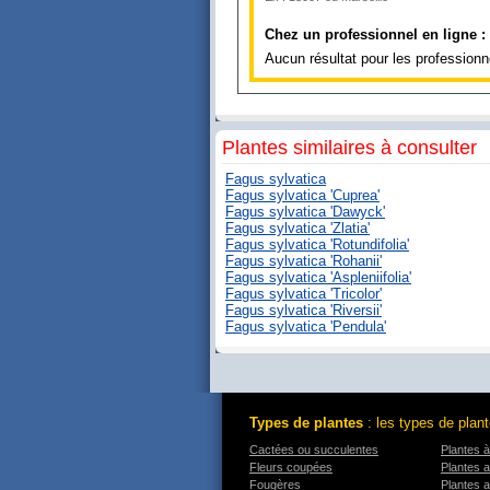
Chez un professionnel en ligne :
Aucun résultat pour les professionn
Plantes similaires à consulter
Fagus sylvatica
Fagus sylvatica 'Cuprea'
Fagus sylvatica 'Dawyck'
Fagus sylvatica 'Zlatia'
Fagus sylvatica 'Rotundifolia'
Fagus sylvatica 'Rohanii'
Fagus sylvatica 'Aspleniifolia'
Fagus sylvatica 'Tricolor'
Fagus sylvatica 'Riversii'
Fagus sylvatica 'Pendula'
Types de plantes
: les types de plant
Cactées ou succulentes
Plantes à
Fleurs coupées
Plantes a
Fougères
Plantes 