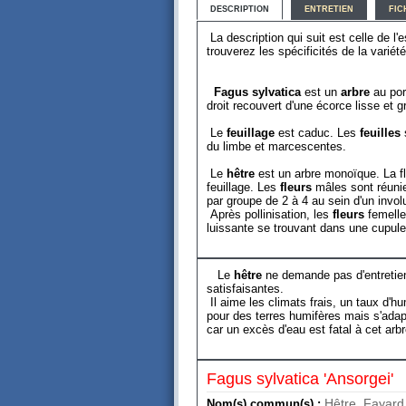
DESCRIPTION
ENTRETIEN
FIC
La description qui suit est celle de l
trouverez les spécificités de la variét
Fagus sylvatica
est un
arbre
au por
droit recouvert d'une écorce lisse et gri
Le
feuillage
est caduc. Les
feuilles
s
du limbe et marcescentes.
Le
hêtre
est un arbre monoïque. La flo
feuillage. Les
fleurs
mâles sont réuni
par groupe de 2 à 4 au sein d'un invol
Après pollinisation, les
fleurs
femell
luissante se trouvant dans une cupule 
Le
hêtre
ne demande pas d'entretien
satisfaisantes.
Il aime les climats frais, un taux d'h
pour des terres humifères mais s'adapt
car un excès d'eau est fatal à cet arbr
Fagus sylvatica 'Ansorgei'
Hêtre, Fayard,
Nom(s) commun(s) :