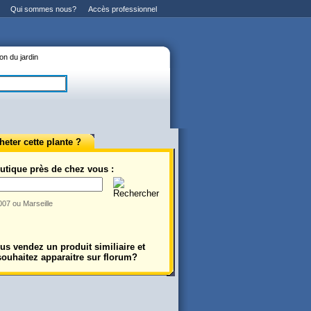
Qui sommes nous?
Accès professionnel
n du jardin
eter cette plante ?
utique près de chez vous :
007 ou Marseille
us vendez un produit similiaire et
souhaitez apparaitre sur florum?