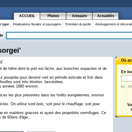
ACCUEIL
Photos
Annuaire
Actualités
r type
Réalisations florales et paysagère
Entretien du jardin
Aménagement et décoratio
te
sorgei'
Où ach
i'
té de hêtre dont le port est lâche, aux branches espacées et de
En bo
r pourprée pour devenir vert en période estivale et finir dans
euilles sont très étroites, lancéolées.
s années 1880 environ.
Ex : 13
ces les plus présentes dans les forêts européennes, environ
ècles. On utilise sont bois, soit pour le chauffage, soit pour
Vo
che en matières grasses et ayant des propriétés vermifuges. Ce
us de 60ans d'âge.