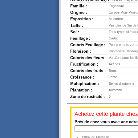
Famille :
Fagaceae
Origine :
Europe, Asie Mineu
Exposition :
Mi-ombre.
Taille :
Pas plus de 3m de 
Sol :
Tous types si frais 
Feuillage :
Caduc.
Coloris Feuillage :
Pourpre, puis vert 
Floraison :
Printanière. Monoïq
Coloris des fleurs :
Verdâtre pour les fl
Fructification :
Akènes.
Coloris des fruits :
Brun.
Croissance :
Lente.
Multiplication :
Semis d'automne.
Plantation :
Automne.
Zone de rusticité :
5
Achetez cette plante chez
Près de chez vous avec une adre
Ex : 13007 ou Marseille