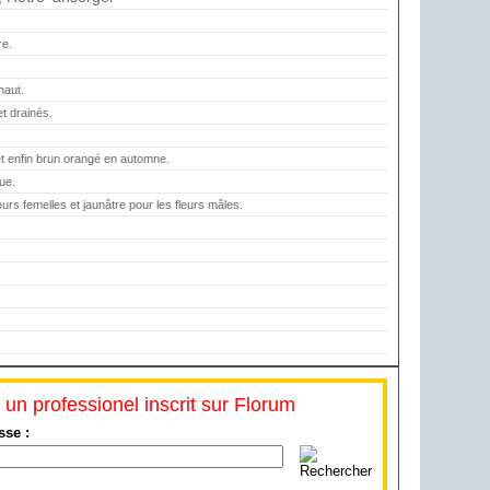
re.
haut.
et drainés.
et enfin brun orangé en automne.
ue.
eurs femelles et jaunâtre pour les fleurs mâles.
 un professionel inscrit sur Florum
sse :