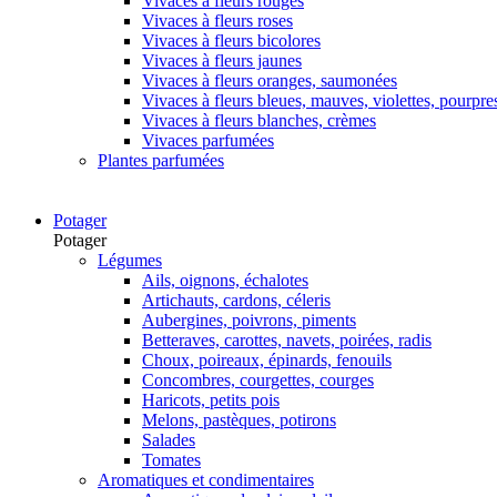
Vivaces à fleurs rouges
Vivaces à fleurs roses
Vivaces à fleurs bicolores
Vivaces à fleurs jaunes
Vivaces à fleurs oranges, saumonées
Vivaces à fleurs bleues, mauves, violettes, pourpre
Vivaces à fleurs blanches, crèmes
Vivaces parfumées
Plantes parfumées
Potager
Potager
Légumes
Ails, oignons, échalotes
Artichauts, cardons, céleris
Aubergines, poivrons, piments
Betteraves, carottes, navets, poirées, radis
Choux, poireaux, épinards, fenouils
Concombres, courgettes, courges
Haricots, petits pois
Melons, pastèques, potirons
Salades
Tomates
Aromatiques et condimentaires