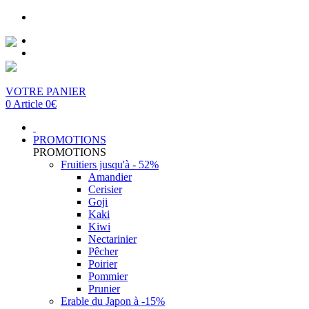
VOTRE PANIER
0 Article 0€
PROMOTIONS
PROMOTIONS
Fruitiers jusqu'à - 52%
Amandier
Cerisier
Goji
Kaki
Kiwi
Nectarinier
Pêcher
Poirier
Pommier
Prunier
Erable du Japon à -15%