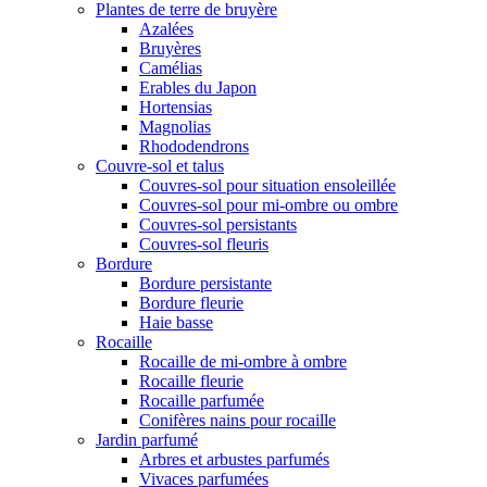
Plantes de terre de bruyère
Azalées
Bruyères
Camélias
Erables du Japon
Hortensias
Magnolias
Rhododendrons
Couvre-sol et talus
Couvres-sol pour situation ensoleillée
Couvres-sol pour mi-ombre ou ombre
Couvres-sol persistants
Couvres-sol fleuris
Bordure
Bordure persistante
Bordure fleurie
Haie basse
Rocaille
Rocaille de mi-ombre à ombre
Rocaille fleurie
Rocaille parfumée
Conifères nains pour rocaille
Jardin parfumé
Arbres et arbustes parfumés
Vivaces parfumées