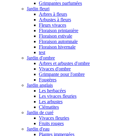
Grimpantes parfumées
Jardin fleuri
Arbres à fleurs
Arbustes à fleurs
Fleurs vivaces
Floraison printanière
Floraison estivale
Floraison automnale
Floraison hivernale
test
Jardin d'ombre
Arbres et arbustes d'ombre
Vivaces d'ombre
Grimpante pour l'ombre
Fougères
Jardin anglais
Les herbacées
Les vivaces fleuries
Les arbustes
Clématites
Jardin de curé
Vivaces fleuries
Fruits rouges
Jardin d'eau
Plantes immergées