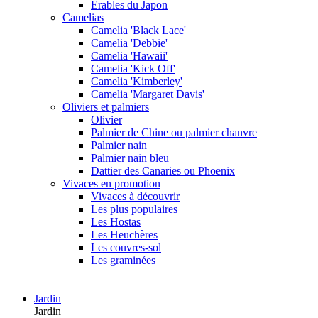
Erables du Japon
Camelias
Camelia 'Black Lace'
Camelia 'Debbie'
Camelia 'Hawaii'
Camelia 'Kick Off'
Camelia 'Kimberley'
Camelia 'Margaret Davis'
Oliviers et palmiers
Olivier
Palmier de Chine ou palmier chanvre
Palmier nain
Palmier nain bleu
Dattier des Canaries ou Phoenix
Vivaces en promotion
Vivaces à découvrir
Les plus populaires
Les Hostas
Les Heuchères
Les couvres-sol
Les graminées
Jardin
Jardin