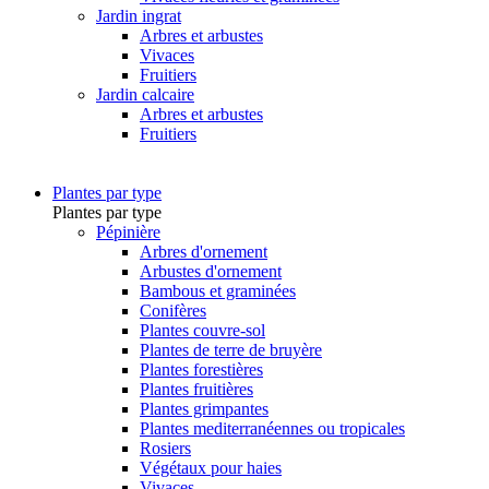
Jardin ingrat
Arbres et arbustes
Vivaces
Fruitiers
Jardin calcaire
Arbres et arbustes
Fruitiers
Plantes par type
Plantes par type
Pépinière
Arbres d'ornement
Arbustes d'ornement
Bambous et graminées
Conifères
Plantes couvre-sol
Plantes de terre de bruyère
Plantes forestières
Plantes fruitières
Plantes grimpantes
Plantes mediterranéennes ou tropicales
Rosiers
Végétaux pour haies
Vivaces