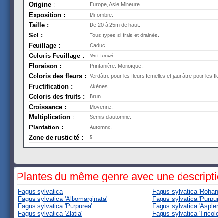
Origine :
Europe, Asie Mineure.
Exposition :
Mi-ombre.
Taille :
De 20 à 25m de haut.
Sol :
Tous types si frais et drainés.
Feuillage :
Caduc.
Coloris Feuillage :
Vert foncé.
Floraison :
Printanière. Monoïque.
Coloris des fleurs :
Verdâtre pour les fleurs femelles et jaunâtre pour les f
Fructification :
Akènes.
Coloris des fruits :
Brun.
Croissance :
Moyenne.
Multiplication :
Semis d'automne.
Plantation :
Automne.
Zone de rusticité :
5
Plantes du même genre avec une descript
Fagus sylvatica
Fagus sylvatica 'Rohani
Fagus sylvatica 'Albomarginata'
Fagus sylvatica 'Purpu
Fagus sylvatica 'Purpurea'
Fagus sylvatica 'Aspleni
Fagus sylvatica 'Zlatia'
Fagus sylvatica 'Tricolo