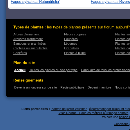
Fagus sylvatica 'Rotundifolia'
Fagus sylvatica 'Riversi
Types de plantes
: les types de plantes présents sur florum aujourd'
Arbres d'ornement
Fleurs coupées
Plantes an
Arbustes d'ornement
Fougères
Plantes a
Bambous et graminées
Légumes
Plantes a
Cactées ou succulentes
Orchidées
Plantes ca
Conifères
Plantes à bulbe
Plantes co
Plan du site
Accueil
Toutes les plantes du site par type
L'annuaire de tous les professionne
Renseignements
Devenir annonceur sur ce site
Regie publicitaire
Devenir membre
Nous cont
Liens partenaires :
Plantes de jardin Willemse
,
électromenager discount stoc
Visio Recrut – Pour les métiers où l’image compte
,
trouver une
balade 
Conditions g