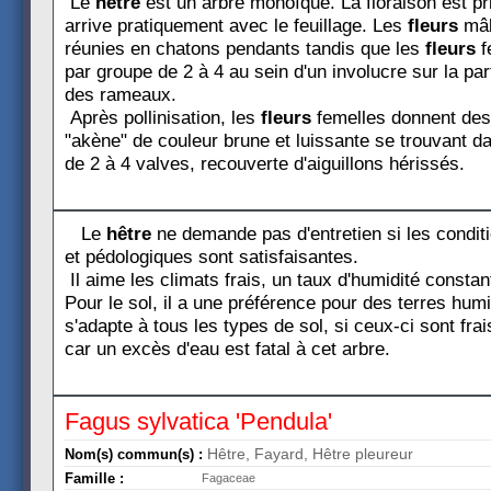
Le
hêtre
est un arbre monoïque. La floraison est pri
arrive pratiquement avec le feuillage. Les
fleurs
mâl
réunies en chatons pendants tandis que les
fleurs
f
par groupe de 2 à 4 au sein d'un involucre sur la par
des rameaux.
Après pollinisation, les
fleurs
femelles donnent de
"akène" de couleur brune et luissante se trouvant d
de 2 à 4 valves, recouverte d'aiguillons hérissés.
Le
hêtre
ne demande pas d'entretien si les condit
et pédologiques sont satisfaisantes.
Il aime les climats frais, un taux d'humidité constan
Pour le sol, il a une préférence pour des terres hum
s'adapte à tous les types de sol, si ceux-ci sont frai
car un excès d'eau est fatal à cet arbre.
Fagus sylvatica 'Pendula'
Hêtre, Fayard, Hêtre pleureur
Nom(s) commun(s) :
Famille :
Fagaceae