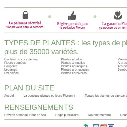
TYPES DE PLANTES : les types de pla
plus de 35000 variétés.
Cactées ou succulentes
Plantes à bulbe
Plantes
Fleurs coupées
Plantes annuelles
Arbres
Fougères
Plantes aquatiques
Arbust
Légumes
Plantes aromatiques
Bambo
Orchidées
Plantes carnivores
PLAN DU SITE
Accueil
La boutique plantes et fleurs Florum.fr
Toutes les plantes du site par 
RENSEIGNEMENTS
Devenir annonceur sur ce site
Regie publicitaire
Devenir membre
Nous