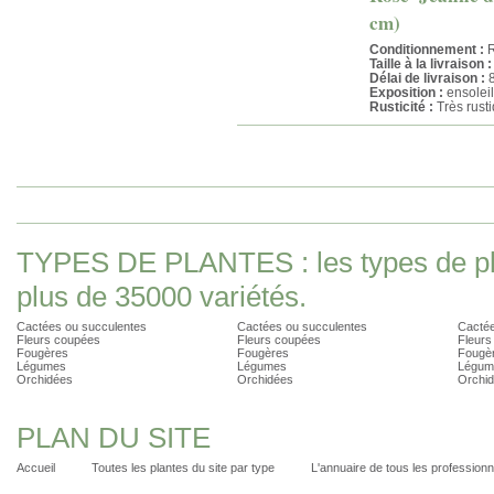
cm)
Conditionnement :
R
Taille à la livraison :
Délai de livraison :
8
Exposition :
ensoleil
Rusticité :
Très rust
TYPES DE PLANTES : les types de pla
plus de 35000 variétés.
Cactées ou succulentes
Cactées ou succulentes
Cactée
Fleurs coupées
Fleurs coupées
Fleurs
Fougères
Fougères
Fougè
Légumes
Légumes
Légum
Orchidées
Orchidées
Orchi
PLAN DU SITE
Accueil
Toutes les plantes du site par type
L'annuaire de tous les professionn