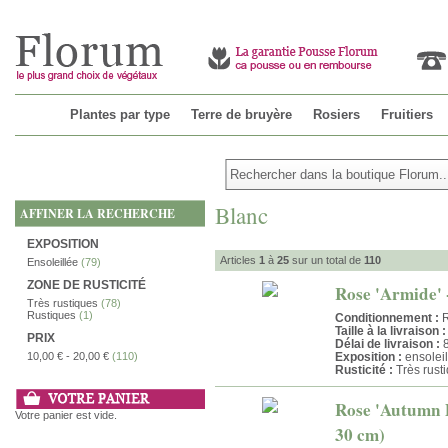
Plantes par type
Terre de bruyère
Rosiers
Fruitiers
Blanc
AFFINER LA RECHERCHE
EXPOSITION
Articles
1
à
25
sur un total de
110
Ensoleillée
(79)
ZONE DE RUSTICITÉ
Rose 'Armide' 
Très rustiques
(78)
Rustiques
(1)
Conditionnement :
R
Taille à la livraison :
PRIX
Délai de livraison :
8
10,00 €
-
20,00 €
(110)
Exposition :
ensoleil
Rusticité :
Très rust
Rose 'Autumn D
Votre panier est vide.
30 cm)