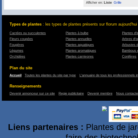
Afficher en:
Liste
Grille
Types de plantes
: les types de plantes présents sur florum aujourd'hui
Cactées ou succulentes
Plantes à bulbe
Plantes d'i
Fleurs coupées
Plantes annuelles
Arbres d'
Fougères
Plantes aquatiques
Arbustes 
Légumes
Plantes aromatiques
Bambous e
Orchidées
Plantes carnivores
Conifères
Plan du site
Accueil
Toutes les plantes du site par type
L'annuaire de tous les professionnels i
Renseignements
Devenir annonceur sur ce site
Regie publicitaire
Devenir membre
Nous contacte
Liens partenaires :
Plantes de ja
faire des biotechno