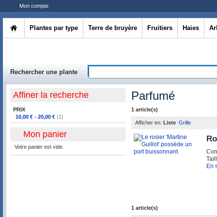
Mon compte
Plantes par type
Terre de bruyère
Fruitiers
Haies
Ar
Rechercher une plante
Parfumé
Affiner la recherche
PRIX
1 article(s)
10,00 €
-
20,00 €
(1)
Afficher en:
Liste
Grille
Mon panier
Ro
Votre panier est vide.
Con
Tail
En s
1 article(s)