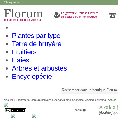
Chargement...
Plantes par type
Terre de bruyère
Fruitiers
Haies
Arbres et arbustes
Encyclopédie
Accueil
>
Plantes de terre de bruyère
>
Achat Azalée japonaise, Azalée 'christina', Azalée
Azalea j
zoom
(Azalée japo