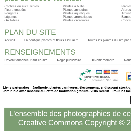
Cactées ou succulentes
Plantes à bulbe
Plantes
Fleurs coupées
Plantes annuelles
Arbres
Fougères
Plantes aquatiques
Arbust
Légumes
Plantes aromatiques
Bambo
Orchidées
Plantes carnivores
Conifè
PLAN DU SITE
Accueil
La boutique plantes et fleurs Florum.fr
Toutes les plantes du site par 
RENSEIGNEMENTS
Devenir annonceur sur ce site
Regie publicitaire
Devenir membre
Nous
Liens partenaires :
Jardinerie
,
plantes carnivores
,
électromenager discount stock g
Jardin bio
avec lanature.fr,
Lettre de motivation gratuite
,
Visio Recrut – Pour les m
L'ensemble des photographies de ce s
Creative Commons Copyright © 20