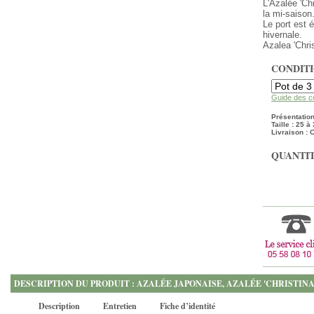
L'Azalée 'Ch
la mi-saison
Le port est é
hivernale.
Azalea 'Chri
CONDIT
Guide des c
Présentation 
Taille : 25 
Livraison : 
QUANTIT
DESCRIPTION DU PRODUIT : AZALÉE JAPONAISE, AZALÉE 'CHRISTINA
Description
Entretien
Fiche d’identité