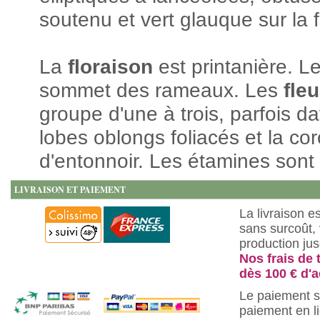
soutenu et vert glauque sur la f
La
floraison
est printanière. L
sommet des rameaux. Les
fle
groupe d'une à trois, parfois 
lobes oblongs foliacés et la c
d'entonnoir. Les étamines sont
LIVRAISON ET PAIEMENT
La livraison e
sans surcoût, 
production ju
Nos frais de 
dès 100 € d'a
Le paiement s
paiement en l