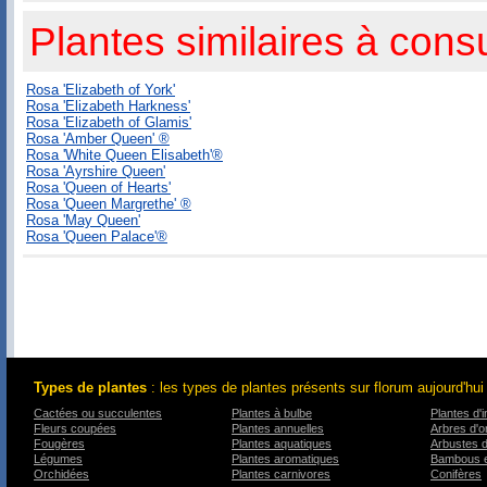
Plantes similaires à consu
Rosa 'Elizabeth of York'
Rosa 'Elizabeth Harkness'
Rosa 'Elizabeth of Glamis'
Rosa 'Amber Queen' ®
Rosa 'White Queen Elisabeth'®
Rosa 'Ayrshire Queen'
Rosa 'Queen of Hearts'
Rosa 'Queen Margrethe' ®
Rosa 'May Queen'
Rosa 'Queen Palace'®
Types de plantes
: les types de plantes présents sur florum aujourd'hui
Cactées ou succulentes
Plantes à bulbe
Plantes d'i
Fleurs coupées
Plantes annuelles
Arbres d'
Fougères
Plantes aquatiques
Arbustes 
Légumes
Plantes aromatiques
Bambous e
Orchidées
Plantes carnivores
Conifères