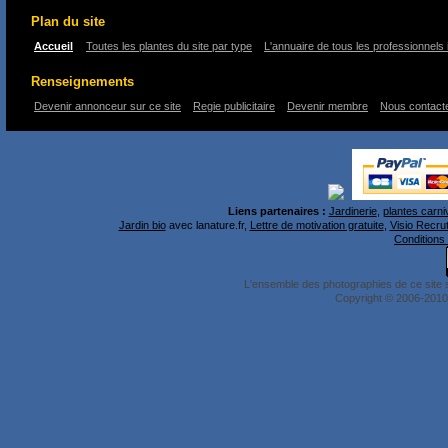
Plan du site
Accueil
Toutes les plantes du site par type
L'annuaire de tous les professionnels 
Renseignements
Devenir annonceur sur ce site
Regie publicitaire
Devenir membre
Nous contact
Liens partenaires :
Jardinerie
,
plantes carni
Jardin bio
avec lanature.fr,
Lettre de motivation gratuite
,
Visio Recru
Conditions 
L'ensemble des photographies de ce site 
Copyright © 2006-2010 