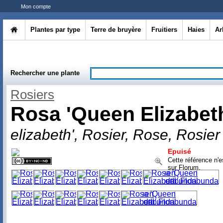
Mon compte
Plantes par type
Terre de bruyère
Fruitiers
Haies
Ar
Rechercher une plante
Rosiers
Rosa 'Queen Elizabet
elizabeth', Rosier, Rose, Rosier
Epuisé
Cette référence n'e
sur Florum.