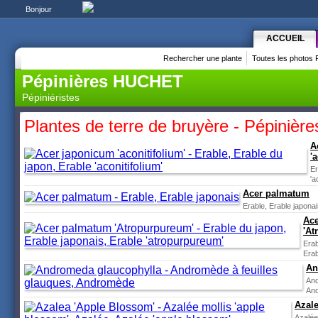
Bonjour
ACCUEIL
Rechercher une plante
Toutes les photos 
Pépinières HUCHET
Pépiniéristes
Plantes de terre de bruyère - Pépini
A
'
Er
'a
Acer palmatum
Erable, Erable japona
Ac
'At
Erab
Erab
An
And
An
Azal
Azalée