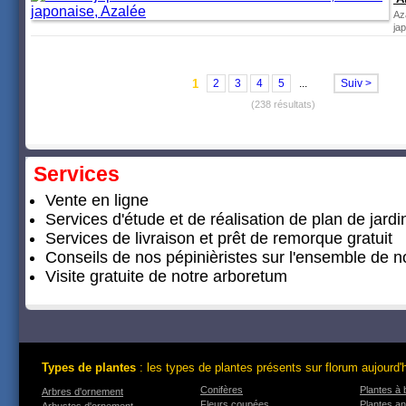
Az
ja
1
2
3
4
5
...
Suiv >
(238 résultats)
Services
Vente en ligne
Services d'étude et de réalisation de plan de jardi
Services de livraison et prêt de remorque gratuit
Conseils de nos pépinièristes sur l'ensemble de
Visite gratuite de notre arboretum
Types de plantes
: les types de plantes présents sur florum aujourd'
Conifères
Plantes à 
Arbres d'ornement
Fleurs coupées
Plantes an