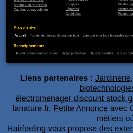
Arbustes d'ornement
Fougères
Plantes a
Bambous et graminées
Légumes
Plantes a
Cactées ou succulentes
Orchidées
Plantes ca
Plan du site
Accueil
Toutes les plantes du site par type
L'annuaire de tous les professionne
Renseignements
Devenir annonceur sur ce site
Regie publicitaire
Devenir membre
Nous cont
Liens partenaires :
Jardinerie
biotechnologie
électromenager discount stock g
lanature.fr,
Petite Annonce
avec 
métiers o
Hairfeeling vous propose
des exten