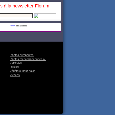
s à la newsletter Florum
Florum
on Facebook
Plantes grimpantes
Plantes mediterranéennes ou
tropicales
Rosiers
Végétaux pour haies
Vivaces