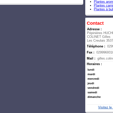
Plantes arom
Plantes carn
Plantes à bu
Contact
Adresse :
Pépinières HUC
COLINET Gilles
Les Creulais 353
Téléphone :
029
Fax :
029996931
Mail :
gilles.col
Horaires :
lundi
mardi
mercredi
jeudi
vendredi
samedi
dimanche
Visitez l