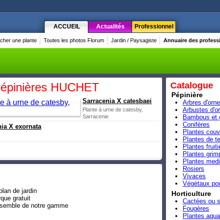
ACCUEIL
Actualités
Professionnel
cher une plante
Toutes les photos Florum
Jardin / Paysagiste
Annuaire des profess
 Pépinières HUCHET
Catalogue
Pépinière
Sarracenia X catesbaei
Arbres d'orn
Arbustes d'o
Plante à urne de catesby,
Sarracenie
Bambous et 
Conifères
ia X exornata
Plantes couv
Plantes de te
Plantes fruit
Plantes grim
Plantes medi
Rosiers
Vivaces
Végétaux pou
plan de jardin
Horticulture
que gratuit
Cactées ou 
'ensemble de notre gamme
Fougères
Plantes aqua