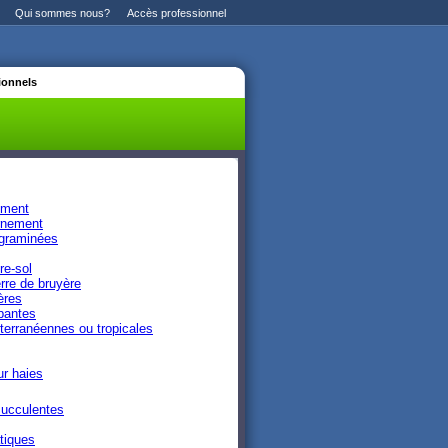
Qui sommes nous?
Accès professionnel
ionnels
ement
rnement
graminées
re-sol
rre de bruyère
ières
pantes
terranéennes ou tropicales
r haies
succulentes
tiques