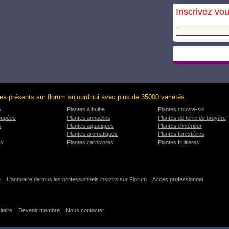
Inscrivez vou
es présents sur florum aujourd'hui avec plus de 35000 variétés.
s
Plantes à bulbe
Plantes couvre-sol
oupées
Plantes annuelles
Plantes de terre de bruyère
s
Plantes aquatiques
Plantes d'intérieur
Plantes aromatiques
Plantes forestières
es
Plantes carnivores
Plantes fruitières
e
L'annuaire de tous les professionnels inscrits sur Florum
Accès professionnel
itaire
Devenir membre
Nous contacter