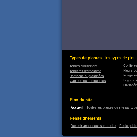
Types de plantes
: les types de plant
Conifère
Arbres d'ornement
Fleurs c
Arbustes d'ornement
Fougère
Bambous et graminées
Légumes
Cactées ou succulentes
Orchidé
Plan du site
Accueil
Toutes les plantes du site par typ
Renseignements
Devenir annonceur sur ce site
Regie public