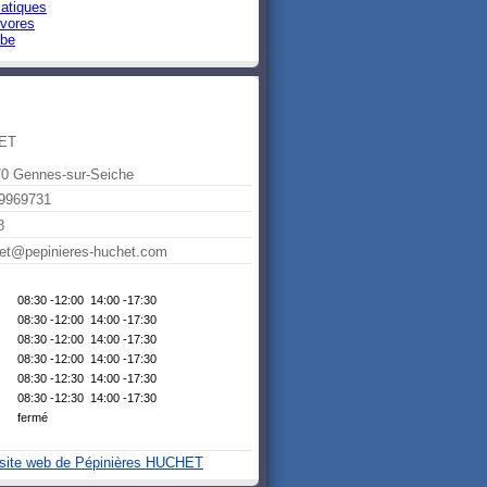
atiques
ivores
lbe
HET
70 Gennes-sur-Seiche
9969731
8
inet@pepinieres-huchet.com
08:30 -12:00 14:00 -17:30
08:30 -12:00 14:00 -17:30
08:30 -12:00 14:00 -17:30
08:30 -12:00 14:00 -17:30
08:30 -12:30 14:00 -17:30
08:30 -12:30 14:00 -17:30
fermé
e site web de Pépinières HUCHET