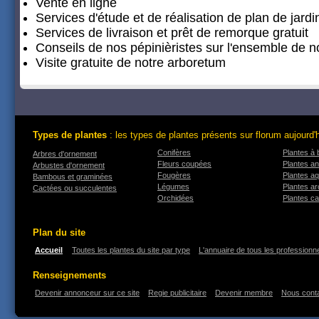
Vente en ligne
Services d'étude et de réalisation de plan de jardi
Services de livraison et prêt de remorque gratuit
Conseils de nos pépinièristes sur l'ensemble de
Visite gratuite de notre arboretum
Types de plantes
: les types de plantes présents sur florum aujourd'
Conifères
Plantes à 
Arbres d'ornement
Fleurs coupées
Plantes an
Arbustes d'ornement
Fougères
Plantes a
Bambous et graminées
Légumes
Plantes a
Cactées ou succulentes
Orchidées
Plantes ca
Plan du site
Accueil
Toutes les plantes du site par type
L'annuaire de tous les professionne
Renseignements
Devenir annonceur sur ce site
Regie publicitaire
Devenir membre
Nous cont