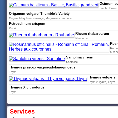
Ocimum ba
Basilic, Basili
Origanum vulgare 'Thumble's Variety'
Origan, Marjolaine sauvage, Marjolaine commune
Petroselinum crispum
Persil
Rheum rhabarbarum
Rhubarbe
Rosm
Romari
aux c
Santolina virens
Santoline
Thymus praecox var.pseudolanuginosus
Thym
Thymus vulgaris
Thym vulgaire, Thym
Thymus X citriodorus
Thym
Services