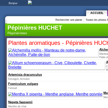
Bonjour
ACCUEIL
Rechercher une plante
Toutes les photos 
Pépinières HUCHET
Pépiniéristes
Plantes aromatiques - Pépinières HU
Alche
Manteau
Patte-d
A
C
B
Artemisia dracunculus
Estragon, Armoise
Foeniculum vulgare
Fenouil
Me
Men
Nepeta faassenii
Menthe de chat