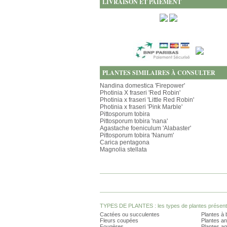
LIVRAISON ET PAIEMENT
PLANTES SIMILAIRES À CONSULTER
Nandina domestica 'Firepower'
Photinia X fraseri 'Red Robin'
Photinia x fraseri 'Little Red Robin'
Photinia x fraseri 'Pink Marble'
Pittosporum tobira
Pittosporum tobira 'nana'
Agastache foeniculum 'Alabaster'
Pittosporum tobira 'Nanum'
Carica pentagona
Magnolia stellata
TYPES DE PLANTES : les types de plantes présents 
Cactées ou succulentes
Plantes à 
Fleurs coupées
Plantes an
Fougères
Plantes a