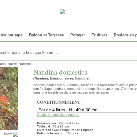
tes par type
Balcon et Terrasse
Potager
Fruitiers
Rosiers en 
mbou sacré, Nandine
Nandina domestica
(Nandina, Bambou sacré, Nandine)
Nandina domestica ou Bambou sacré est un ravissement dés le printe
son feuillage, enchantement qui se renouvelle en automne. C'est un a
dans une rocaille ou dans un bac sur une terrasse.
CONDITIONNEMENT :
Guide des conditionnements
Présentation : Pot de 4 litres
Taille : H : 40 à 60 cm
Livraison : Colissimo/France Express
Délai de livraison : 18 jours
zoom