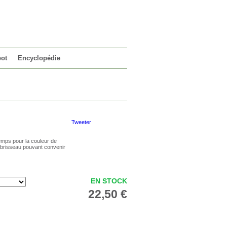
VOTRE PANIER
0 article
pot
Encyclopédie
Tweeter
mps pour la couleur de
rbrisseau pouvant convenir
EN STOCK
22,50 €