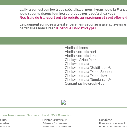
La livraison est confiée à des spécialistes, nous livrons toute la Fran
toute sécurité depuis leur lieu de production jusqu'à chez vous.
Nos frais de transport ont été réduits au maximum et sont offerts 
Le paiement sur notre site est entièrement sécurisé grâce au système
partenaires bancaires :
la banque BNP et Paypal
Abelia chinensis
Abelia rupestris hort.
Abelia rupestris Lindl.
Choisya 'Aztec Pearl'
Choisya ternata
Choisya ternata 'Goldfinger' ®
Choisya ternata 'Moon Sleeper'
Choisya ternata 'Moonglow'
Choisya ternata 'Sundance' ®
Osmanthus heterophyllus
sur florum aujourd'hui avec plus de 35000 variétés.
bulbe
Plantes d'intérieur
Conifères
nuelles
Arbres d'ornement
Plantes couvre-sol
quatiques
Arbustes d'ornement
Plantes de terre de 