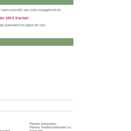
ce sans surcoût, vos colis voyageront en
dès 100 € d'achat!
 de paiement en ligne de nos
Plantes grimpantes
Plantes mediterranéennes ou
bruyère
tropicales