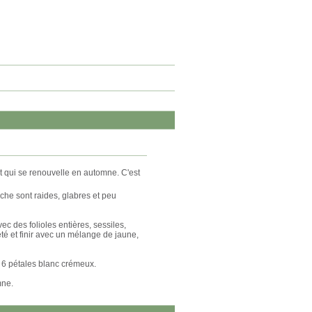
 qui se renouvelle en automne. C'est
uche sont raides, glabres et peu
c des folioles entières, sessiles,
té et finir avec un mélange de jaune,
e 6 pétales blanc crémeux.
mne.