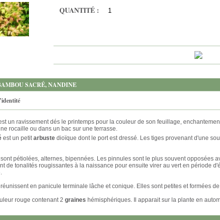
QUANTITÉ :
 BAMBOU SACRÉ, NANDINE
’identité
 un ravissement dés le printemps pour la couleur de son feuillage, enchantement
ne rocaille ou dans un bac sur une terrasse.
é
est un petit
arbuste
dioïque dont le port est dressé. Les tiges provenant d'une so
s
sont pétiolées, alternes, bipennées. Les pinnules sont le plus souvent opposées ave
 de tonalités rougissantes à la naissance pour ensuite virer au vert en période d'é
.
 réunissent en panicule terminale lâche et conique. Elles sont petites et formées d
ouleur rouge contenant 2
graines
hémisphériques. Il apparait sur la plante en auto