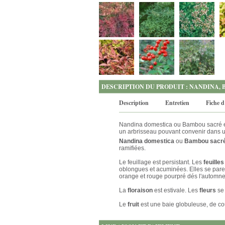
DESCRIPTION DU PRODUIT : NANDINA,
Description
Entretien
Fiche d
Nandina domestica ou Bambou sacré est
un arbrisseau pouvant convenir dans u
Nandina domestica
ou
Bambou sacr
ramifiées.
Le feuillage est persistant. Les
feuille
oblongues et acuminées. Elles se parent
orange et rouge pourpré dés l'automne
La
floraison
est estivale. Les
fleurs
se
Le
fruit
est une baie globuleuse, de c