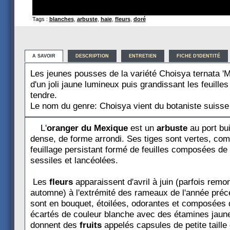
Tags :
blanches
,
arbuste
,
haie
,
fleurs
,
doré
A SAVOIR
DESCRIPTION
ENTRETIEN
FICHE D'IDENTITÉ
Les jeunes pousses de la variété Choisya ternata '
d'un joli jaune lumineux puis grandissant les feuille
tendre.
Le nom du genre: Choisya vient du botaniste suisse
L'
oranger du Mexique
est un
arbuste
au port bu
dense, de forme arrondi. Ses tiges sont vertes, c
feuillage persistant formé de feuilles composées de 3
sessiles et lancéolées.
Les
fleurs
apparaissent d'avril à juin (parfois remo
automne) à l'extrémité des rameaux de l'année préc
sont en bouquet, étoilées, odorantes et composées 
écartés de couleur blanche avec des étamines jaune
donnent des
fruits
appelés capsules de petite taille 