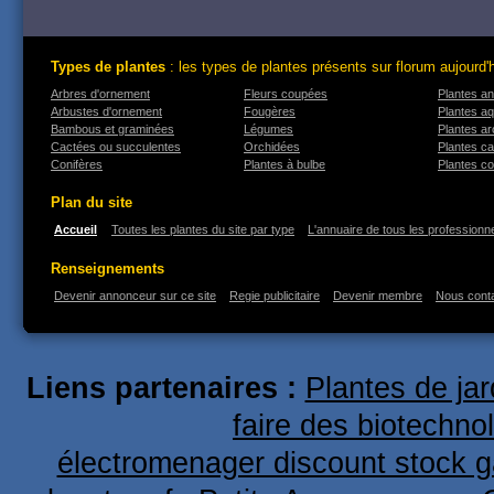
Types de plantes
: les types de plantes présents sur florum aujourd'
Arbres d'ornement
Fleurs coupées
Plantes an
Arbustes d'ornement
Fougères
Plantes a
Bambous et graminées
Légumes
Plantes a
Cactées ou succulentes
Orchidées
Plantes ca
Conifères
Plantes à bulbe
Plantes co
Plan du site
Accueil
Toutes les plantes du site par type
L'annuaire de tous les professionne
Renseignements
Devenir annonceur sur ce site
Regie publicitaire
Devenir membre
Nous cont
Liens partenaires :
Plantes de ja
faire des biotechno
électromenager discount stock g