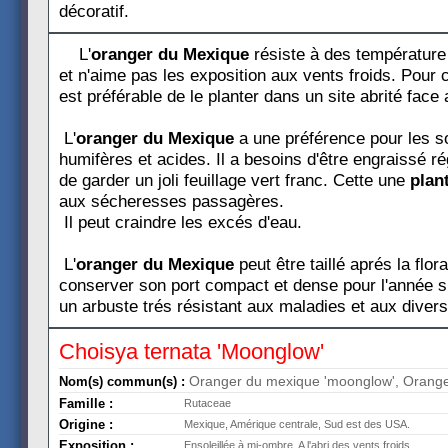
décoratif.
L'
oranger du Mexique
résiste à des température
et n'aime pas les exposition aux vents froids. Pour c
est préférable de le planter dans un site abrité face
L'
oranger du Mexique
a une préférence pour les so
humifères et acides. Il a besoins d'être engraissé ré
de garder un joli feuillage vert franc. Cette une
plan
aux sécheresses passagères.
Il peut craindre les excés d'eau.
L'
oranger du Mexique
peut être taillé aprés la flora
conserver son port compact et dense pour l'année s
un arbuste trés résistant aux maladies et aux diver
Choisya ternata 'Moonglow'
Oranger du mexique 'moonglow', Orang
Nom(s) commun(s) :
Famille :
Rutaceae
Origine :
Mexique, Amérique centrale, Sud est des USA.
Exposition :
Ensoleillée à mi-ombre. A l'abri des vents froids.