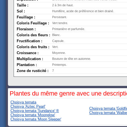
Taille :
2 à 3m de haut.
Sol :
Humifère, acide de préférence et bien drainé.
Feuillage :
Persistant.
Coloris Feuillage :
Vert tendre.
Floraison :
Printanière et parfumée.
Coloris des fleurs :
Blanc.
Fructification :
Capsule.
Coloris des fruits :
Vert.
Croissance :
Moyenne.
Multiplication :
Bouture de tête en automne.
Plantation :
Printemps.
Zone de rusticité :
7
Plantes du même genre avec une descript
Choisya ternata
Choisya 'Aztec Pearl'
Choisya ternata 'Goldfi
Choisya ternata 'Sundance' ®
Choisya ternata 'Walb
Choisya ternata 'Moonglow'
Choisya ternata 'Moon Sleeper'