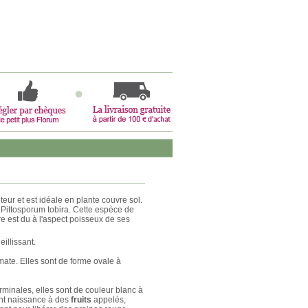
eur et est idéale en plante couvre sol.
e Pittosporum tobira. Cette espèce de
re est du à l'aspect poisseux de ses
illissant.
 mate. Elles sont de forme ovale à
erminales, elles sont de couleur blanc à
ent naissance à des
fruits
appelés,