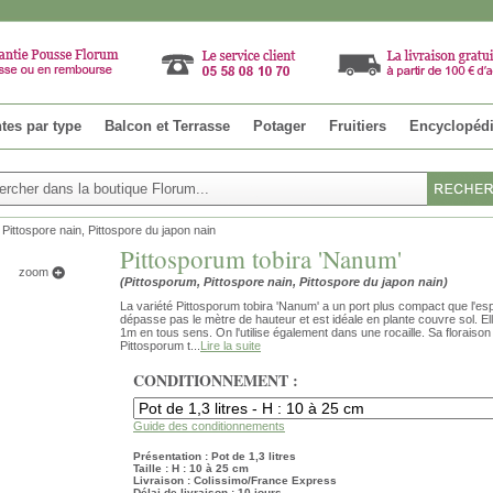
tes par type
Balcon et Terrasse
Potager
Fruitiers
Encyclopéd
Pittospore nain, Pittospore du japon nain
Pittosporum tobira 'Nanum'
zoom
(Pittosporum, Pittospore nain, Pittospore du japon nain)
La variété Pittosporum tobira 'Nanum' a un port plus compact que l'espè
dépasse pas le mètre de hauteur et est idéale en plante couvre sol. E
1m en tous sens. On l'utilise également dans une rocaille. Sa floraison 
Pittosporum t...
Lire la suite
CONDITIONNEMENT :
Guide des conditionnements
Présentation : Pot de 1,3 litres
Taille : H : 10 à 25 cm
Livraison : Colissimo/France Express
Délai de livraison : 10 jours