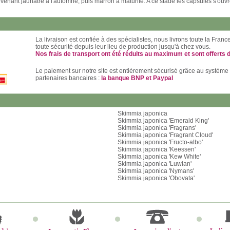
evenant jaunâtre à l'automne, puis marron à maturité. A ce stade les capsules s'ouv
La livraison est confiée à des spécialistes, nous livrons toute la Fran
toute sécurité depuis leur lieu de production jusqu'à chez vous.
Nos frais de transport ont été réduits au maximum et sont offerts 
Le paiement sur notre site est entièrement sécurisé grâce au système
partenaires bancaires :
la banque BNP et Paypal
Skimmia japonica
Skimmia japonica 'Emerald King'
Skimmia japonica 'Fragrans'
Skimmia japonica 'Fragrant Cloud'
Skimmia japonica 'Fructo-albo'
Skimmia japonica 'Keessen'
Skimmia japonica 'Kew White'
Skimmia japonica 'Luwian'
Skimmia japonica 'Nymans'
Skimmia japonica 'Obovata'