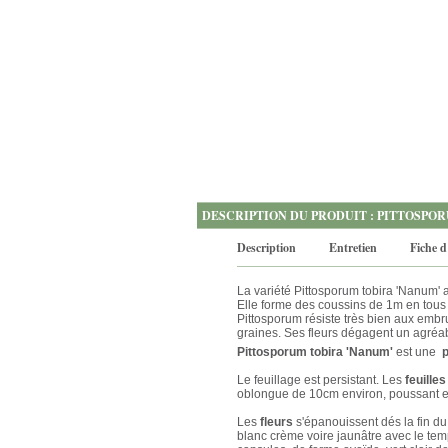
DESCRIPTION DU PRODUIT : PITTOSPOR
Description
Entretien
Fiche d
La variété Pittosporum tobira 'Nanum' a
Elle forme des coussins de 1m en tous s
Pittosporum résiste très bien aux embru
graines. Ses fleurs dégagent un agréab
Pittosporum tobira 'Nanum'
est une
Le feuillage est persistant. Les
feuille
oblongue de 10cm environ, poussant en v
Les
fleurs
s'épanouissent dés la fin du 
blanc crème voire jaunâtre avec le te