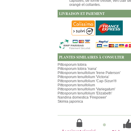
capsules, de forme ovoïde, vert clair d
orangé et collantes.
LIVRAISON ET PAIEMENT
PLANTES SIMILAIRES À CONSULTER
Pittosporum tobira
Pittosporum tobira 'nana'
Pittosporum tenuifolium 'Irene Paterson'
Pittosporum tenuifolium 'Victoria'
Pittosporum tenuifolium 'Cap-Sizun'®
Pittosporum tenuifolium
Pittosporum tenuifolium 'Variegatum'
Pittosporum tenuifolium 'Elizabeth'
Nandina domestica 'Firepower'
Skimia japonica