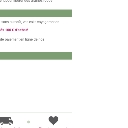
rent pour libérer des graines rouge
ce sans surcoût, vos colis voyageront en
dès 100 € d'achat!
 de paiement en ligne de nos