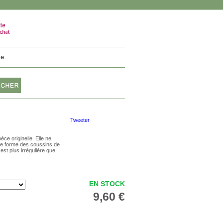
VOTRE PANIER
0 article
ie
Tweeter
ce originelle. Elle ne
lle forme des coussins de
est plus irrégulière que
EN STOCK
9,60 €