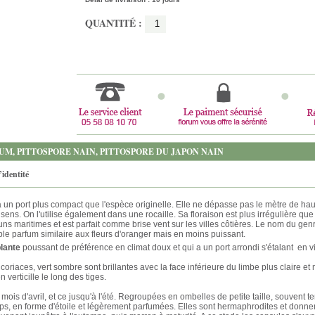
QUANTITÉ :
UM, PITTOSPORE NAIN, PITTOSPORE DU JAPON NAIN
’identité
 un port plus compact que l'espèce originelle. Elle ne dépasse pas le mètre de haut
ens. On l'utilise également dans une rocaille. Sa floraison est plus irrégulière qu
ns maritimes et est parfait comme brise vent sur les villes côtières. Le nom du gen
le parfum similaire aux fleurs d'oranger mais en moins puissant.
plante
poussant de préférence en climat doux et qui a un port arrondi s'étalant en vie
s
coriaces, vert sombre sont brillantes avec la face inférieure du limbe plus claire et
erticille le long des tiges.
mois d'avril, et ce jusqu'à l'été. Regroupées en ombelles de petite taille, souvent t
mps, en forme d'étoile et légèrement parfumées. Elles sont hermaphrodites et donn