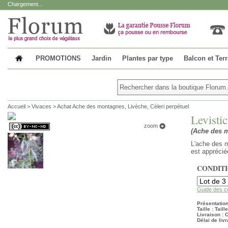
Chargement...
PROMOTIONS
Jardin
Plantes par type
Balcon et Ter
Accueil
>
Vivaces
>
Achat Ache des montagnes, Livèche, Céleri perpétuel
Levisti
zoom
(Ache des m
L'ache des m
est apprécié
CONDIT
Guide des c
Présentation
Taille : Tail
Livraison :
Délai de livr