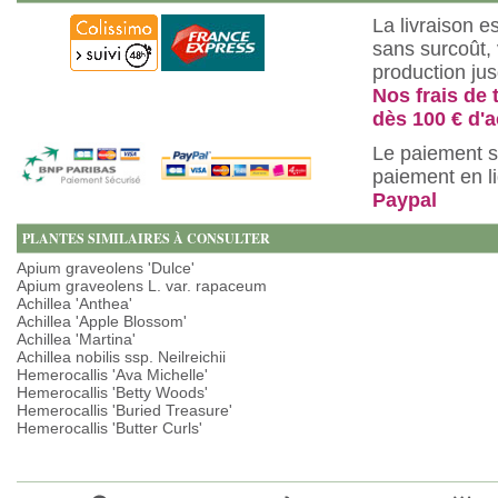
La livraison e
sans surcoût, 
production ju
Nos frais de 
dès 100 € d'a
Le paiement s
paiement en l
Paypal
PLANTES SIMILAIRES À CONSULTER
Apium graveolens 'Dulce'
Apium graveolens L. var. rapaceum
Achillea 'Anthea'
Achillea 'Apple Blossom'
Achillea 'Martina'
Achillea nobilis ssp. Neilreichii
Hemerocallis 'Ava Michelle'
Hemerocallis 'Betty Woods'
Hemerocallis 'Buried Treasure'
Hemerocallis 'Butter Curls'