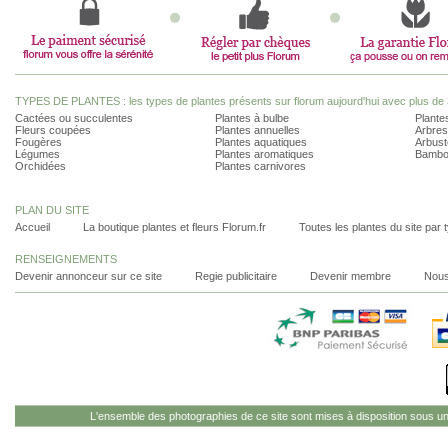
TYPES DE PLANTES : les types de plantes présents sur florum aujourd'hui avec plus de 
Cactées ou succulentes
Plantes à bulbe
Plantes
Fleurs coupées
Plantes annuelles
Arbres
Fougères
Plantes aquatiques
Arbust
Légumes
Plantes aromatiques
Bambo
Orchidées
Plantes carnivores
PLAN DU SITE
Accueil
La boutique plantes et fleurs Florum.fr
Toutes les plantes du site par 
RENSEIGNEMENTS
Devenir annonceur sur ce site
Regie publicitaire
Devenir membre
Nous
L'ensemble des photographies de ce site sont mises à disposition sous u