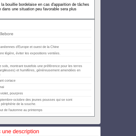
 la bouillie bordelaise en cas d'apparition de tâches
re dans une situation peu favorable sera plus
llebore
anéennes d’Europe et ouest de la Chine
e légère, éviter les expositions ventées.
e sols, montrant toutefois une préférence pour les terres
(argileuses) et humifères, généreusement amendées en
u
ant coriace
mai
 violet, pourpres
eptembre-octobre des jeunes pousses qui se sont
 périphérie de la souche.
but de l'automne au printemps
 une description