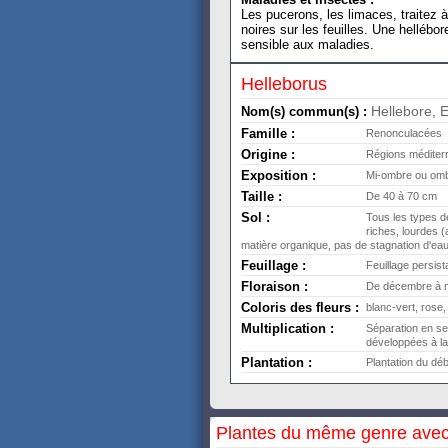
Les pucerons, les limaces, traitez à
noires sur les feuilles. Une hellébo
sensible aux maladies.
Helleborus
Hellebore, E
Nom(s) commun(s) :
Famille :
Renonculacées
Origine :
Régions méditerr
Exposition :
Mi-ombre ou ombr
Taille :
De 40 à 70 cm
Sol :
Tous les types d
riches, lourdes 
matière organique, pas de stagnation d'ea
Feuillage :
Feuillage persist
Floraison :
De décembre à 
Coloris des fleurs :
blanc-vert, rose,
Multiplication :
Séparation en s
développées à la
Plantation :
Plantation du dé
Plantes du même genre avec