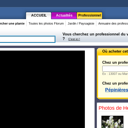
ACCUEIL
Actualités
Professionnel
rcher une plante
Toutes les photos Florum
Jardin / Paysagiste
Annuaire des profess
Vous cherchez un professionnel du vé
?
C'est ici !
Où acheter cet
Chez un profe
Ex : 13007 ou Mars
Chez un profes
Pépinière
Photos de H