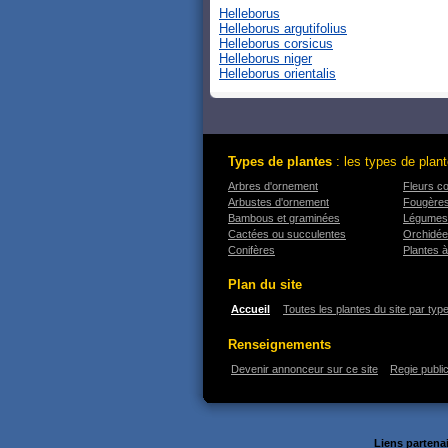
Helleborus
Helleborus argutifolius
Helleborus corsicus
Helleborus niger
Helleborus orientalis
Types de plantes
: les types de plant
Arbres d'ornement
Fleurs c
Arbustes d'ornement
Fougère
Bambous et graminées
Légumes
Cactées ou succulentes
Orchidé
Conifères
Plantes à
Plan du site
Accueil
Toutes les plantes du site par typ
Renseignements
Devenir annonceur sur ce site
Regie public
Liens partenai