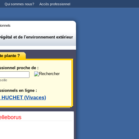
Qui sommes nous?
Accès professionnel
ionnels
gétal et de l'environnement extérieur
te plante ?
ssionnel proche de :
eille
sionnels en ligne :
s HUCHET (Vivaces)
elleborus