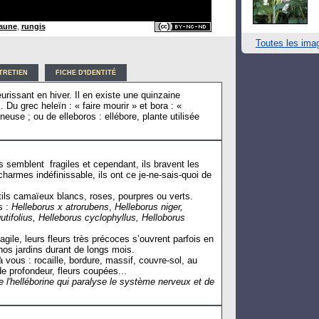
jaune
,
rungis
Toutes les ima
TRETIEN
FICHE D'IDENTITÉ
eurissant en hiver. Il en existe une quinzaine
Du grec heleïn : « faire mourir » et bora : «
éneuse ; ou de elleboros : ellébore, plante utilisée
res semblent fragiles et cependant, ils bravent les
harmes indéfinissable, ils ont ce je-ne-sais-quoi de
ils camaïeux blancs, roses, pourpres ou verts.
s :
Helleborus x atrorubens
,
Helleborus niger,
utifolius,
Helleborus cyclophyllus,
Helloborus
gile, leurs fleurs très précoces s’ouvrent parfois en
nos jardins durant de longs mois.
à vous : rocaille, bordure, massif, couvre-sol, au
de profondeur, fleurs coupées...
de l'helléborine qui paralyse le système nerveux et de