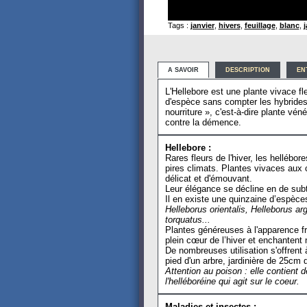
Tags :
janvier
,
hivers
,
feuillage
,
blanc
,
A SAVOIR
DESCRIPTION
EN
L'Hellebore est une plante vivace fl
d'espèce sans compter les hybrides. 
nourriture », c'est-à-dire plante vén
contre la démence.
Hellebore :
Rares fleurs de l'hiver, les hellébo
pires climats. Plantes vivaces aux c
délicat et d'émouvant.
Leur élégance se décline en de subt
Il en existe une quinzaine d’espèce
Helleborus orientalis,
Helleborus arg
torquatus...
Plantes généreuses à l'apparence fra
plein cœur de l’hiver et enchantent 
De nombreuses utilisation s'offrent 
pied d'un arbre, jardinière de 25cm 
Attention au poison : elle contient 
l'helléboréine qui agit sur le coeur.
Maladies et insectes :