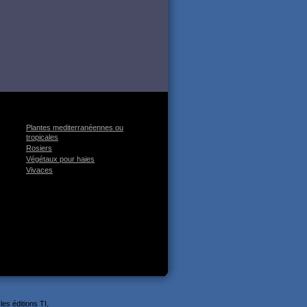
Plantes mediterranéennes ou
tropicales
Rosiers
Végétaux pour haies
Vivaces
es éditions TI,