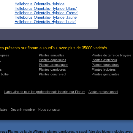
Helleborus Orientalis-Hybride
Helleborus Orientalis-Hybride 'Blanc'
Helleborus Orientalis-Hybride 'Crème'
Helleborus Orientalis-Hybride 'Jaune'
Helleborus Orientalis-Hybride 'Lucie'
es présents sur florum aujourd'hui avec plus de 35000 variétés.
oupées
Plantes annuelles
Plantes de terre de bruyère
s
Plantes aquatiques
Plantes d'intérieur
Plantes aromatiques
Plantes forestières
es
Plantes carnivores
Plantes fruitières
 bulbe
Plantes couvre-sol
Plantes grimpantes
e
L'annuaire de tous les professionnels inscrits sur Florum
Accès professionnel
itaire
Devenir membre
Nous contacter
res :
Plantes de jardin Willemse
,
plantes carnivores
,
le savoir faire des biotechnologies
avec l