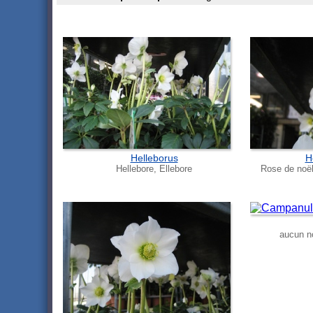
Helleborus
H
Hellebore, Ellebore
Rose de noël
aucun n