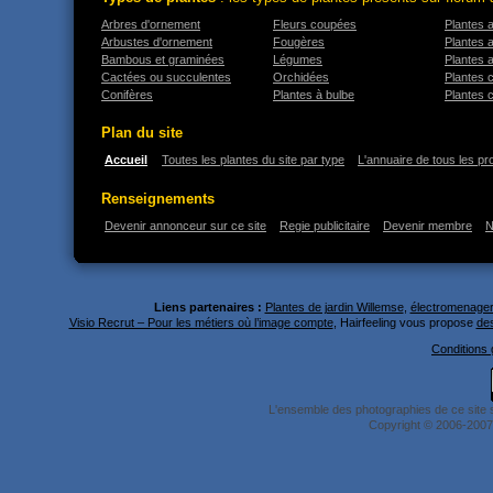
Arbres d'ornement
Fleurs coupées
Plantes 
Arbustes d'ornement
Fougères
Plantes 
Bambous et graminées
Légumes
Plantes 
Cactées ou succulentes
Orchidées
Plantes 
Conifères
Plantes à bulbe
Plantes 
Plan du site
Accueil
Toutes les plantes du site par type
L'annuaire de tous les pr
Renseignements
Devenir annonceur sur ce site
Regie publicitaire
Devenir membre
N
Liens partenaires :
Plantes de jardin Willemse
,
électromenager 
Visio Recrut – Pour les métiers où l’image compte
, Hairfeeling vous propose
des
Conditions g
L'ensemble des photographies de ce site 
Copyright © 2006-2007 